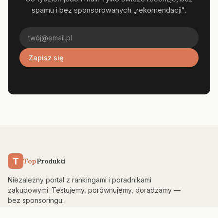
spamu i bez sponsorowanych „rekomendacji".
Zapisz się
T
Top
Produkti
Niezależny portal z rankingami i poradnikami
zakupowymi. Testujemy, porównujemy, doradzamy —
bez sponsoringu.