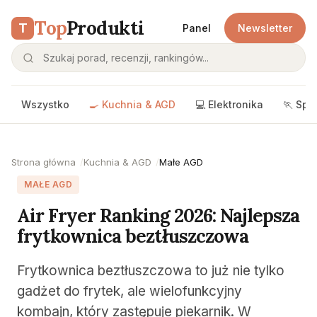
Top
Produkti
T
Panel
Newsletter
Wszystko
🍳 Kuchnia & AGD
💻 Elektronika
🏃 Spo
Strona główna
Kuchnia & AGD
Małe AGD
MAŁE AGD
Air Fryer Ranking 2026: Najlepsza
frytkownica beztłuszczowa
Frytkownica beztłuszczowa to już nie tylko
gadżet do frytek, ale wielofunkcyjny
kombajn, który zastępuje piekarnik. W