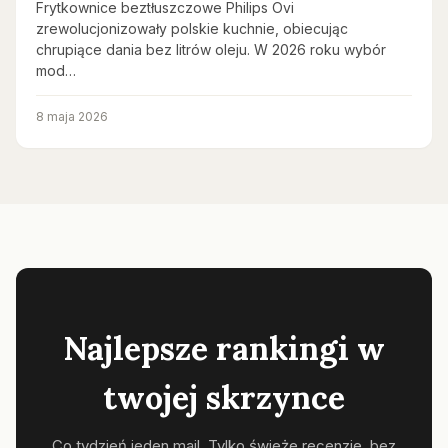
Frytkownice beztłuszczowe Philips Ovi
zrewolucjonizowały polskie kuchnie, obiecując
chrupiące dania bez litrów oleju. W 2026 roku wybór
mod…
8 maja 2026
Najlepsze rankingi w
twojej skrzynce
Co tydzień jeden mail. Tylko świeże recenzje, bez