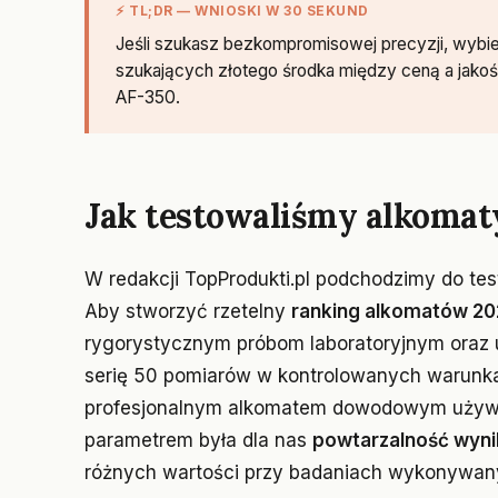
⚡ TL;DR — WNIOSKI W 30 SEKUND
Jeśli szukasz bezkompromisowej precyzji, wyb
szukających złotego środka między ceną a jako
AF-350.
Jak testowaliśmy alkomat
W redakcji TopProdukti.pl podchodzimy do t
Aby stworzyć rzetelny
ranking alkomatów 2
rygorystycznym próbom laboratoryjnym oraz 
serię 50 pomiarów w kontrolowanych warunka
profesjonalnym alkomatem dowodowym używa
parametrem była dla nas
powtarzalność wyni
różnych wartości przy badaniach wykonywany