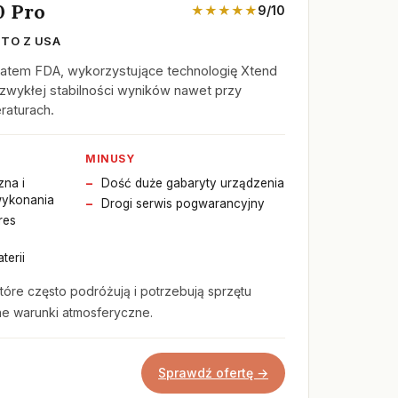
0 Pro
★★★★★
9/10
TO Z USA
ikatem FDA, wykorzystujące technologię Xtend
iezwykłej stabilności wyników nawet przy
raturach.
MINUSY
zna i
Dość duże gabaryty urządzenia
wykonania
Drogi serwis pogwarancyjny
res
terii
tóre często podróżują i potrzebują sprzętu
e warunki atmosferyczne.
Sprawdź ofertę →