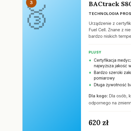
3
BACtrack S8
TECHNOLOGIA PROS
Urządzenie z certyf
Fuel Cell. Znane z n
bardzo niskich tempe
PLUSY
Certyfikacja medyc
najwyższa jakość 
Bardzo szeroki zak
pomiarowy
Długa żywotność ba
Dla kogo:
Dla osób, k
odpornego na zmienn
620 zł