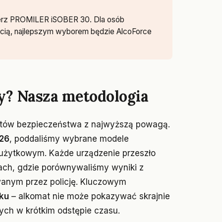
ierz PROMILER iSOBER 30. Dla osób
ścią, najlepszym wyborem będzie AlcoForce
y? Nasza metodologia
estów bezpieczeństwa z najwyższą powagą.
026
, poddaliśmy wybrane modele
użytkowym. Każde urządzenie przeszło
ch, gdzie porównywaliśmy wyniki z
nym przez policję. Kluczowym
ku
– alkomat nie może pokazywać skrajnie
ch w krótkim odstępie czasu.