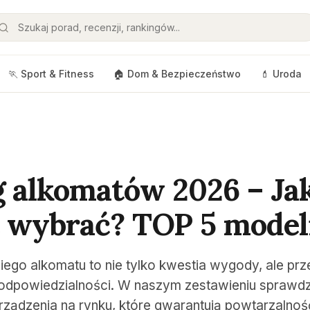
🏃 Sport & Fitness
🏠 Dom & Bezpieczeństwo
💄 Uroda
 alkomatów 2026 – Ja
 wybrać? TOP 5 model
go alkomatu to nie tylko kwestia wygody, ale pr
 odpowiedzialności. W naszym zestawieniu spraw
urządzenia na rynku, które gwarantują powtarzalno