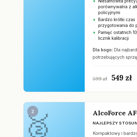
Niesamowita precy
porównywalna z al
policyjnymi
Bardzo krótki czas
przygotowania do 
Pamięć ostatnich 1
licznik kalibracji
Dla kogo:
Dla najbard
potrzebujących sprzęt
549 zł
599 zł
2
AlcoForce AF
NAJLEPSZY STOSUN
Kompaktowy i bardzo 