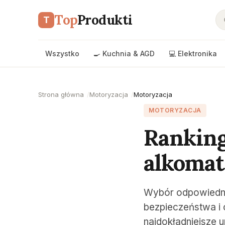
Top
Produkti
T
Wszystko
🍳 Kuchnia & AGD
💻 Elektronika
Strona główna
Motoryzacja
Motoryzacja
MOTORYZACJA
Ranking
alkomat
Wybór odpowiednie
bezpieczeństwa i
najdokładniejsze 