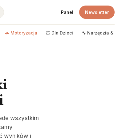
Panel
Newsletter
🚗 Motoryzacja
🧸 Dla Dzieci
🔧 Narzędzia & DIY
🎲 
ki
i
zede wszystkim
dzamy
ść wyników i