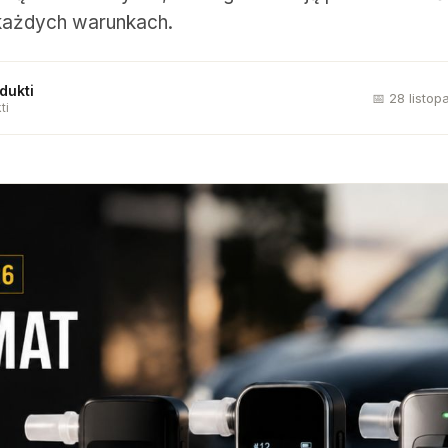
każdych warunkach.
dukti
📅 28 listo
ti