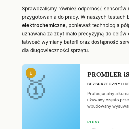
Sprawdzaliśmy również odporność sensorów n
przygotowania do pracy. W naszych testach 
elektrochemiczne
, ponieważ technologia pó
uznawana za zbyt mało precyzyjną do celów o
łatwość wymiany baterii oraz dostępność serwi
dla długowieczności sprzętu.
1
PROMILER i
BEZSPRZECZNY LIDE
Profesjonalny alkom
używany często przez
wbudowany wysuwany
PLUSY