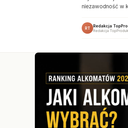
niezawodność w 
Redakcja TopPro
RT
Redakcja TopProduk