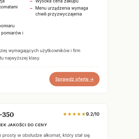
zja
Wysoka cena zakupu
komatami
Menu urządzenia wymaga
chwili przyzwyczajenia
pomiaru
0 pomiarów i
ziej wymagających użytkowników i firm
u najwyższej klasy.
Sprawdź ofertę →
-350
★★★★★
9.2/10
EK JAKOŚCI DO CENY
prosty w obsłudze alkomat, który stał się