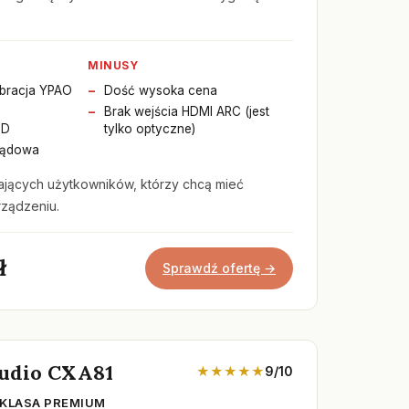
MINUSY
ibracja YPAO
Dość wysoka cena
Brak wejścia HDMI ARC (jest
ED
tylko optyczne)
rądowa
jących użytkowników, którzy chcą mieć
ządzeniu.
ł
Sprawdź ofertę →
udio CXA81
★★★★★
9/10
 KLASA PREMIUM