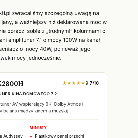
kti.pl zwracaliśmy szczególną uwagę na
ijany, a ważniejszy niż deklarowana moc w
ie poradzi sobie z „trudnymi” kolumnami o
 tani amplituner 7.1 o mocy 100W na kanał
macniacz o mocy 40W, ponieważ jego
cówek mocy jednocześnie.
X2800H
★★★★★
9.7/10
UNER KINA DOMOWEGO 7.2
tuner AV wspierający 8K, Dolby Atmos i
y balans między kinem a muzyką.
MINUSY
ja Audyssey
Plastikowy panel przedni