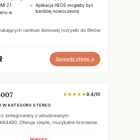
MI 2.1
Aplikacja HEOS mogłaby być
bardziej nowoczesna
menu w
zukających centrum domowej rozrywki do filmów
ł
Sprawdź ofertę →
6007
★★★★★
9.4/10
 W KATEGORII STEREO
cz zintegrowany z wbudowanym
AK4490. Oferuje ciepłe, muzykalne brzmienie.
MINUSY