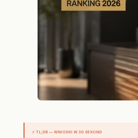
⚡ TL;DR — WNIOSKI W 30 SEKUND