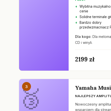
Wybitna muzykalnoś
cenie
Solidne terminale g
Bardzo dobry
przedwzmacniacz 
Dla kogo:
Dla meloman
CD i winyli.
2199 zł
3
Yamaha Musi
NAJLEPSZY AMPLIT
Nowoczesny amplitun
wsparciem dla stre