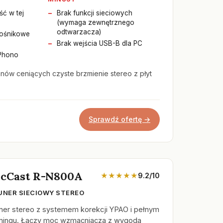
ć w tej
Brak funkcji sieciowych
(wymaga zewnętrznego
odtwarzacza)
łośnikowe
Brak wejścia USB-B dla PC
Phono
ów ceniących czyste brzmienie stereo z płyt
Sprawdź ofertę →
cCast R-N800A
★★★★★
9.2/10
UNER SIECIOWY STEREO
er stereo z systemem korekcji YPAO i pełnym
amingu. Łączy moc wzmacniacza z wygodą