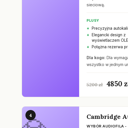
sieciową.
PLUSY
Precyzyjna autokal
Elegancki design z
wyświetlaczem OL
Potężna rezerwa p
Dla kogo:
Dla wymaga
wszystko w jednym ur
4850 z
5200 zł
4
Cambridge A
WYBÓR AUDIOFILA -