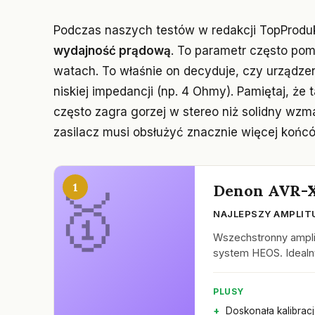
Podczas naszych testów w redakcji TopProdu
wydajność prądową
. To parametr często pom
watach. To właśnie on decyduje, czy urządzen
niskiej impedancji (np. 4 Ohmy). Pamiętaj, że
często zagra gorzej w stereo niż solidny wz
zasilacz musi obsłużyć znacznie więcej koń
1
Denon AVR-
NAJLEPSZY AMPLIT
Wszechstronny ampli
system HEOS. Idealn
PLUSY
Doskonała kalibrac