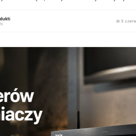
dukti
📅 5 czer
ti