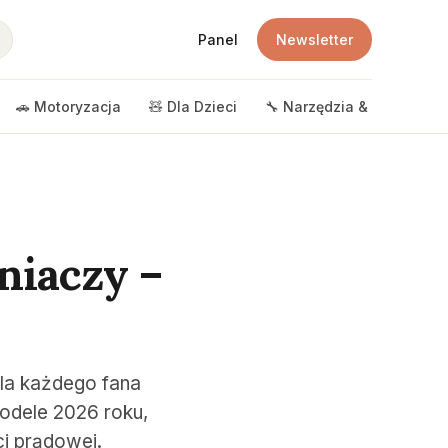
Panel
Newsletter
🚗 Motoryzacja
🧸 Dla Dzieci
🔧 Narzędzia & DIY
🎲 
niaczy –
la każdego fana
odele 2026 roku,
ci prądowej.