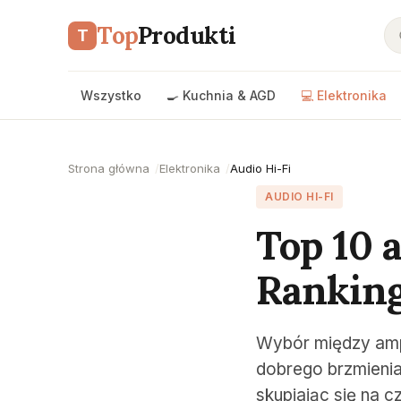
Top
Produkti
T
Wszystko
🍳 Kuchnia & AGD
💻 Elektronika
Strona główna
Elektronika
Audio Hi-Fi
AUDIO HI-FI
Top 10 
Ranking
Wybór między amp
dobrego brzmienia
skupiając się na 