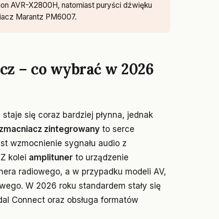
on AVR-X2800H, natomiast puryści dźwięku
niacz Marantz PM6007.
cz – co wybrać w 2026
taje się coraz bardziej płynna, jednak
zmacniacz zintegrowany
to serce
st wzmocnienie sygnału audio z
 Z kolei
amplituner
to urządzenie
nera radiowego, a w przypadku modeli AV,
owego. W 2026 roku standardem stały się
Tidal Connect oraz obsługa formatów