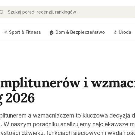
🏃 Sport & Fitness
🏠 Dom & Bezpieczeństwo
💄 Uroda
amplitunerów i wzmac
 2026
litunerem a wzmacniaczem to kluczowa decyzja d
. W naszym poradniku analizujemy najciekawsze m
czystości dźwięku, funkcjach sieciowych i wydajnoś