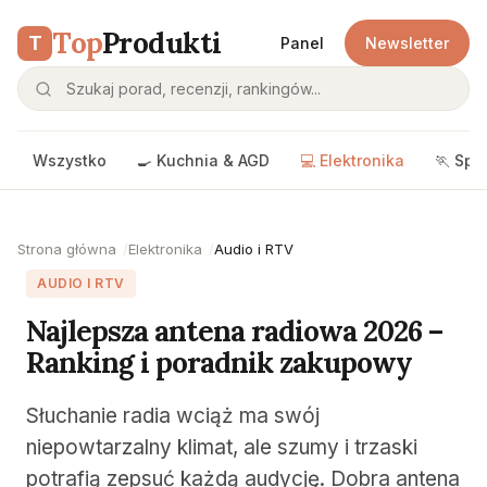
Top
Produkti
T
Panel
Newsletter
Wszystko
🍳 Kuchnia & AGD
💻 Elektronika
🏃 Spo
Strona główna
Elektronika
Audio i RTV
AUDIO I RTV
Najlepsza antena radiowa 2026 –
Ranking i poradnik zakupowy
Słuchanie radia wciąż ma swój
niepowtarzalny klimat, ale szumy i trzaski
potrafią zepsuć każdą audycję. Dobra antena