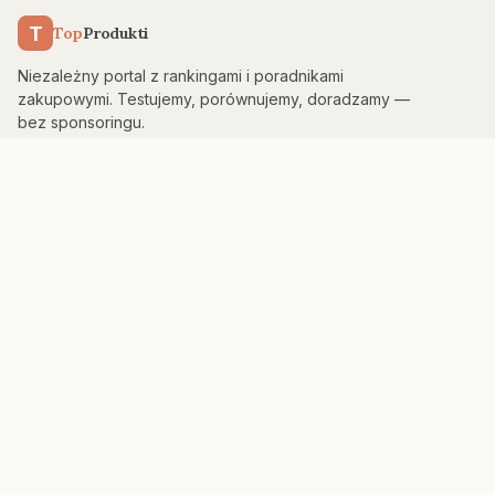
T
Top
Produkti
Niezależny portal z rankingami i poradnikami
zakupowymi. Testujemy, porównujemy, doradzamy —
bez sponsoringu.
KATEGORIE
Kuchnia & AGD
Elektronika
Sport & Fitness
Dom & Bezpieczeństwo
Uroda
PORTAL
Strona główna