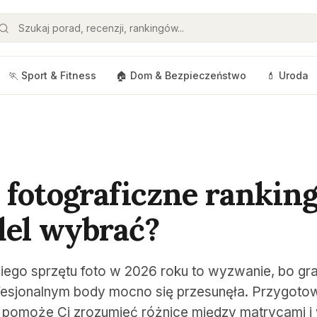
🏃 Sport & Fitness
🏠 Dom & Bezpieczeństwo
💄 Uroda
 fotograficzne ranking
del wybrać?
ego sprzętu foto w 2026 roku to wyzwanie, bo gr
fesjonalnym body mocno się przesunęła. Przygoto
e pomoże Ci zrozumieć różnice między matrycami i