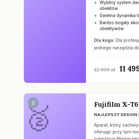
Wybitny system śle
obiektów
Świetna dynamika t
Bardzo bogaty eko
obiektywów
Dla kogo:
Dla profesj
jednego narzędzia do
11 499
12 999 zł
2
Fujifilm X-T6
NAJLEPSZY DESIGN 
Aparat, który zachwy
oferując przy tym n
symulacje filmów n