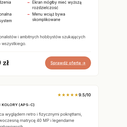
dzenia
Ekran mógłby mieć wyższą
rozdzielczość
onalna
Menu wciąż bywa
skomplikowane
system
onalistów i ambitnych hobbystów szukających
 wszystkiego.
 zł
Sprawdź ofertę →
★★★★★
9.5/10
I KOLORY (APS-C)
ca wyglądem retro i fizycznymi pokrętłami,
owoczesną matrycę 40 MP i legendarne
egatywowych.