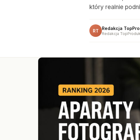
który realnie podn
Redakcja TopPro
RT
Redakcja TopProduk