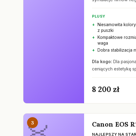
PLUSY
Niesamowita kolory
z puszki
Kompaktowe rozmiar
waga
Dobra stabilizacja 
Dla kogo:
Dla pasjona
ceniących estetykę sp
8 200 zł
3
Canon EOS R
NAJLEPSZY NA STA