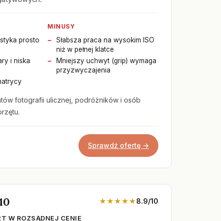
MINUSY
styka prosto
Słabsza praca na wysokim ISO
niż w pełnej klatce
y i niska
Mniejszy uchwyt (grip) wymaga
przyzwyczajenia
matrycy
tów fotografii ulicznej, podróżników i osób
rzętu.
Sprawdź ofertę →
10
★★★★★
8.9/10
RT W ROZSĄDNEJ CENIE