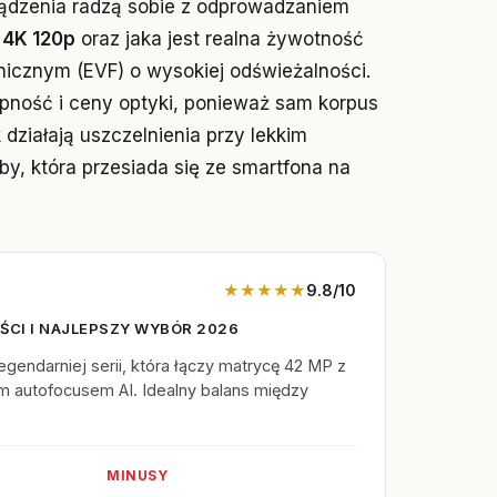
ządzenia radzą sobie z odprowadzaniem
e
4K 120p
oraz jaka jest realna żywotność
nicznym (EVF) o wysokiej odświeżalności.
pność i ceny optyki, ponieważ sam korpus
 działają uszczelnienia przy lekkim
by, która przesiada się ze smartfona na
★★★★★
9.8/10
ŚCI I NAJLEPSZY WYBÓR 2026
gendarniej serii, która łączy matrycę 42 MP z
m autofocusem AI. Idealny balans między
MINUSY