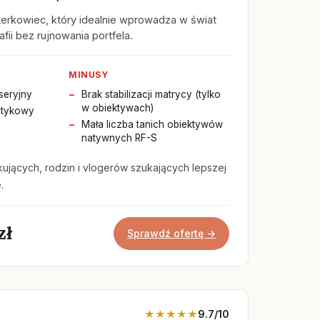
sterkowiec, który idealnie wprowadza w świat
afii bez rujnowania portfela.
MINUSY
seryjny
Brak stabilizacji matrycy (tylko
w obiektywach)
dotykowy
Mała liczba tanich obiektywów
natywnych RF-S
ujących, rodzin i vlogerów szukających lepszej
.
zł
Sprawdź ofertę →
★★★★★
9.7/10