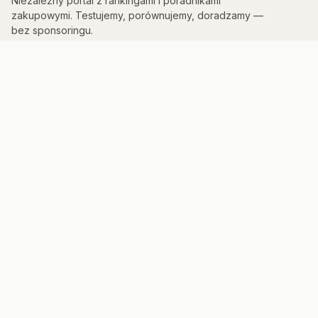
Niezależny portal z rankingami i poradnikami
zakupowymi. Testujemy, porównujemy, doradzamy —
bez sponsoringu.
KATEGORIE
Kuchnia & AGD
Elektronika
Sport & Fitness
Dom & Bezpieczeństwo
Uroda
PORTAL
Strona główna
Mapa strony
Panel admina