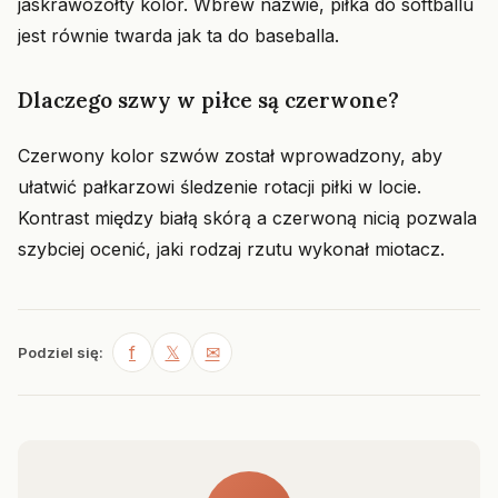
jaskrawożółty kolor. Wbrew nazwie, piłka do softballu
jest równie twarda jak ta do baseballa.
Dlaczego szwy w piłce są czerwone?
Czerwony kolor szwów został wprowadzony, aby
ułatwić pałkarzowi śledzenie rotacji piłki w locie.
Kontrast między białą skórą a czerwoną nicią pozwala
szybciej ocenić, jaki rodzaj rzutu wykonał miotacz.
f
𝕏
✉
Podziel się: