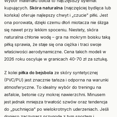
Wybór materiału obicia to najczęstszy dylemat
kupujących.
Skóra naturalna
(najczęściej bydlęca lub
końska) oferuje najlepszy chwyt i „czucie” piłki. Jest
ona porowata, dzięki czemu dłoń miotacza nie ślizga
się nawet przy lekkim spoceniu. Niestety, skóra
naturalna chłonie wodę – gra na mokrym boisku taką
piłką sprawia, że staje się ona ciężka i traci swoje
właściwości aerodynamiczne. Cena takich modeli w
2026 roku oscyluje w granicach 40-70 zł za sztukę.
Z kolei
piłka do bejsbola
ze skóry syntetycznej
(PVC/PU) jest znacznie tańsza i odporna na warunki
atmosferyczne. To idealny wybór do treningu na
asfalcie, betonie czy mokrej nawierzchni. Minusem
jest jednak mniejsza trwałość szwów oraz tendencja
do „puchnięcia” po wielokrotnych uderzeniach. Jeśli
dopiero zaczynasz przygodę z tym sportem i