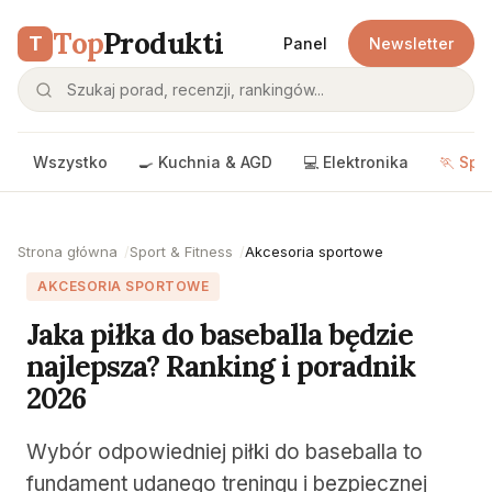
Top
Produkti
T
Panel
Newsletter
Wszystko
🍳 Kuchnia & AGD
💻 Elektronika
🏃 Spo
Strona główna
Sport & Fitness
Akcesoria sportowe
AKCESORIA SPORTOWE
Jaka piłka do baseballa będzie
najlepsza? Ranking i poradnik
2026
Wybór odpowiedniej piłki do baseballa to
fundament udanego treningu i bezpiecznej