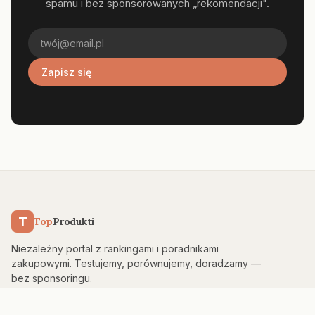
spamu i bez sponsorowanych „rekomendacji".
Zapisz się
T
Top
Produkti
Niezależny portal z rankingami i poradnikami
zakupowymi. Testujemy, porównujemy, doradzamy —
bez sponsoringu.