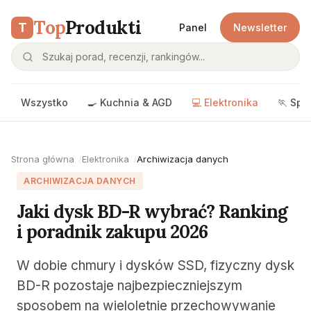
Top
Produkti
T
Panel
Newsletter
Wszystko
🍳 Kuchnia & AGD
💻 Elektronika
🏃 Spo
Strona główna
Elektronika
Archiwizacja danych
ARCHIWIZACJA DANYCH
Jaki dysk BD-R wybrać? Ranking
i poradnik zakupu 2026
W dobie chmury i dysków SSD, fizyczny dysk
BD-R pozostaje najbezpieczniejszym
sposobem na wieloletnie przechowywanie