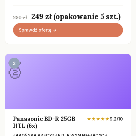
249 zł (opakowanie 5 szt.)
280 zł
Sprawdź ofertę →
2
Panasonic BD-R 25GB
★★★★★
9.2/10
HTL (6x)
JAPOŃSKA PRECYZJA DLA WYMAGAJĄCYCH