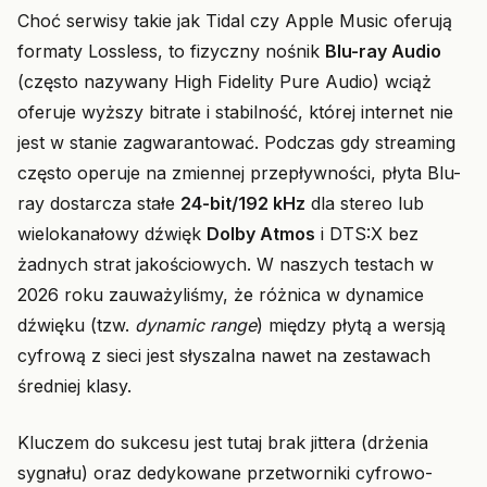
Choć serwisy takie jak Tidal czy Apple Music oferują
formaty Lossless, to fizyczny nośnik
Blu-ray Audio
(często nazywany High Fidelity Pure Audio) wciąż
oferuje wyższy bitrate i stabilność, której internet nie
jest w stanie zagwarantować. Podczas gdy streaming
często operuje na zmiennej przepływności, płyta Blu-
ray dostarcza stałe
24-bit/192 kHz
dla stereo lub
wielokanałowy dźwięk
Dolby Atmos
i DTS:X bez
żadnych strat jakościowych. W naszych testach w
2026 roku zauważyliśmy, że różnica w dynamice
dźwięku (tzw.
dynamic range
) między płytą a wersją
cyfrową z sieci jest słyszalna nawet na zestawach
średniej klasy.
Kluczem do sukcesu jest tutaj brak jittera (drżenia
sygnału) oraz dedykowane przetworniki cyfrowo-