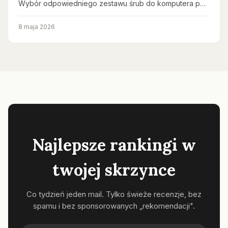
Wybór odpowiedniego zestawu śrub do komputera p…
8 maja 2026
Najlepsze rankingi w
twojej skrzynce
Co tydzień jeden mail. Tylko świeże recenzje, bez
spamu i bez sponsorowanych „rekomendacji".