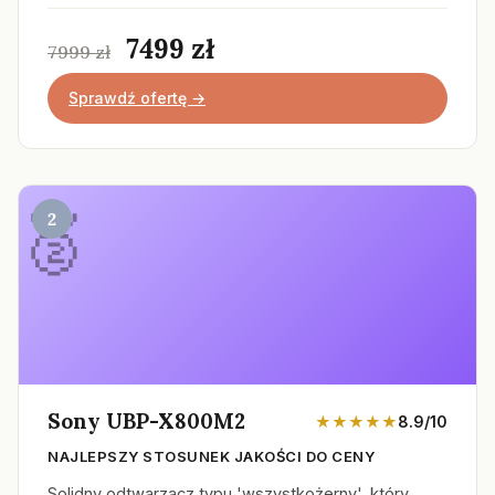
7499 zł
7999 zł
Sprawdź ofertę →
2
Sony UBP-X800M2
★★★★★
8.9/10
NAJLEPSZY STOSUNEK JAKOŚCI DO CENY
Solidny odtwarzacz typu 'wszystkożerny', który