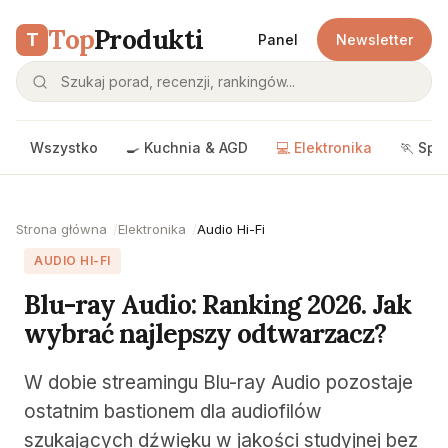
Top
Produkti
T
Panel
Newsletter
Wszystko
🍳 Kuchnia & AGD
💻 Elektronika
🏃 Spo
Strona główna
Elektronika
Audio Hi-Fi
AUDIO HI-FI
Blu-ray Audio: Ranking 2026. Jak
wybrać najlepszy odtwarzacz?
W dobie streamingu Blu-ray Audio pozostaje
ostatnim bastionem dla audiofilów
szukających dźwięku w jakości studyjnej bez