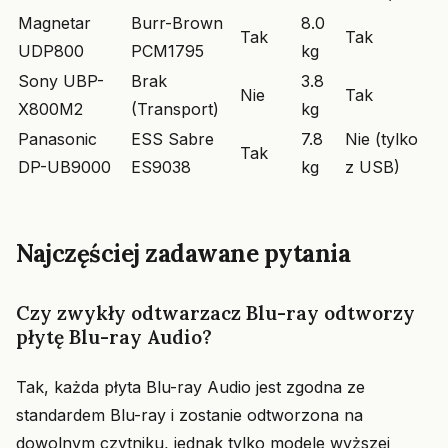
Magnetar
Burr-Brown
8.0
Tak
Tak
UDP800
PCM1795
kg
Sony UBP-
Brak
3.8
Nie
Tak
X800M2
(Transport)
kg
Panasonic
ESS Sabre
7.8
Nie (tylko
Tak
DP-UB9000
ES9038
kg
z USB)
Najczęściej zadawane pytania
Czy zwykły odtwarzacz Blu-ray odtworzy
płytę Blu-ray Audio?
Tak, każda płyta Blu-ray Audio jest zgodna ze
standardem Blu-ray i zostanie odtworzona na
dowolnym czytniku, jednak tylko modele wyższej