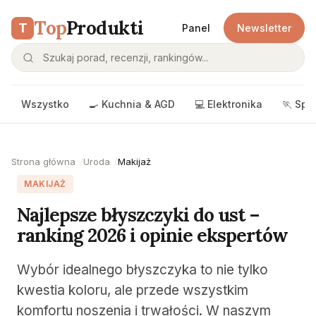
Top
Produkti
T
Panel
Newsletter
Wszystko
🍳 Kuchnia & AGD
💻 Elektronika
🏃 Spo
Strona główna
Uroda
Makijaż
MAKIJAŻ
Najlepsze błyszczyki do ust –
ranking 2026 i opinie ekspertów
Wybór idealnego błyszczyka to nie tylko
kwestia koloru, ale przede wszystkim
komfortu noszenia i trwałości. W naszym