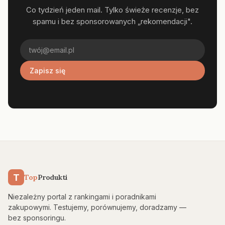
Co tydzień jeden mail. Tylko świeże recenzje, bez
spamu i bez sponsorowanych „rekomendacji".
Zapisz się
T
Top
Produkti
Niezależny portal z rankingami i poradnikami
zakupowymi. Testujemy, porównujemy, doradzamy —
bez sponsoringu.