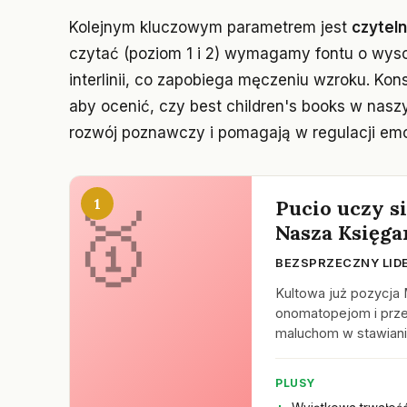
Kolejnym kluczowym parametrem jest
czyteln
czytać (poziom 1 i 2) wymagamy fontu o wys
interlinii, co zapobiega męczeniu wzroku. Kon
aby ocenić, czy best children's books w nasz
rozwój poznawczy i pomagają w regulacji emoc
1
Pucio uczy s
Nasza Księga
BEZSPRZECZNY LID
Kultowa już pozycja 
onomatopejom i prze
maluchom w stawiani
PLUSY