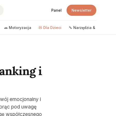
Panel
Newsletter
🚗 Motoryzacja
🧸 Dla Dzieci
🔧 Narzędzia & DIY
🎲 
Ranking i
zwój emocjonalny i
biorąc pod uwagę
wagę współczesnego