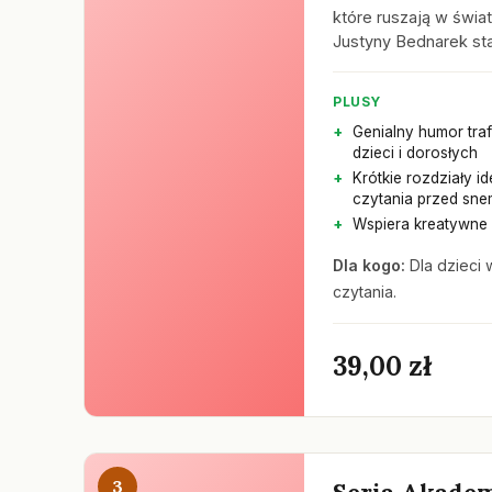
które ruszają w świa
Justyny Bednarek stał
PLUSY
Genialny humor traf
dzieci i dorosłych
Krótkie rozdziały i
czytania przed sne
Wspiera kreatywne 
Dla kogo:
Dla dzieci 
czytania.
39,00 zł
3
Seria Akade