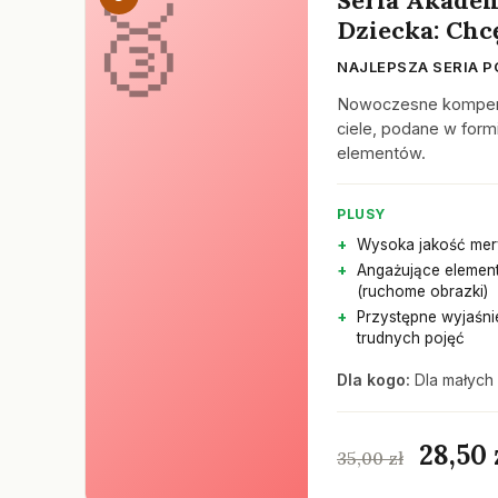
Dziecka: Chc
NAJLEPSZA SERIA
Nowoczesne kompend
ciele, podane w form
elementów.
PLUSY
Wysoka jakość mer
Angażujące elemen
(ruchome obrazki)
Przystępne wyjaśni
trudnych pojęć
Dla kogo:
Dla małych 
28,50 
35,00 zł