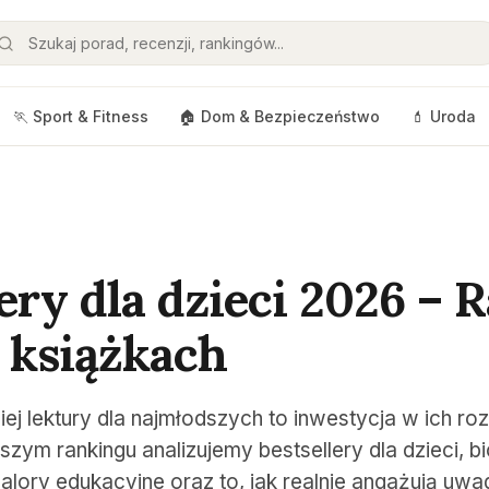
🏃 Sport & Fitness
🏠 Dom & Bezpieczeństwo
💄 Uroda
ery dla dzieci 2026 – 
o książkach
j lektury dla najmłodszych to inwestycja w ich ro
aszym rankingu analizujemy bestsellery dla dzieci, 
alory edukacyjne oraz to, jak realnie angażują u