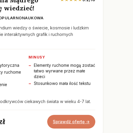
ę wiedzieć!
 POPULARNONAUKOWA
ium wiedzy o świecie, kosmosie i ludzkim
ie interaktywnych grafik i ruchomych
MINUSY
ytoryczna
Elementy ruchome mogą zostać
łatwo wyrwane przez małe
ty ruchome
dzieci
Stosunkowo mała ilość tekstu
enie
odkrywców ciekawych świata w wieku 4-7 lat.
zł
Sprawdź ofertę →