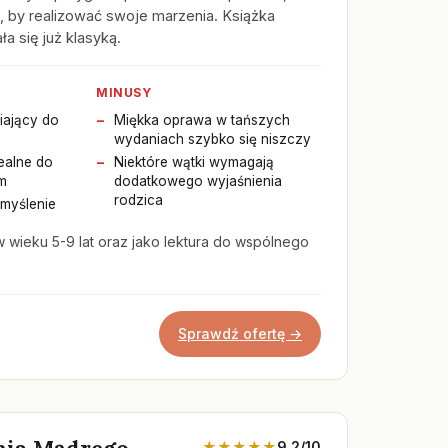
t, by realizować swoje marzenia. Książka
a się już klasyką.
MINUSY
iający do
Miękka oprawa w tańszych
wydaniach szybko się niszczy
dealne do
Niektóre wątki wymagają
m
dodatkowego wyjaśnienia
rodzica
myślenie
w wieku 5-9 lat oraz jako lektura do wspólnego
Sprawdź ofertę →
mia Mądrego
★★★★★
9.2/10