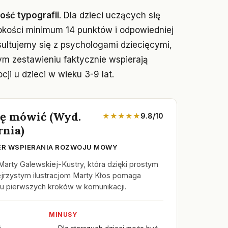
ość typografii
. Dla dzieci uczących się
okości minimum 14 punktów i odpowiedniej
sultujemy się z psychologami dziecięcymi,
ym zestawieniu faktycznie wspierają
ji u dzieci w wieku 3-9 lat.
ię mówić (Wyd.
★★★★★
9.8/10
rnia)
ER WSPIERANIA ROZWOJU MOWY
Marty Galewskiej-Kustry, która dzięki prostym
jrzystym ilustracjom Marty Kłos pomaga
u pierwszych kroków w komunikacji.
MINUSY