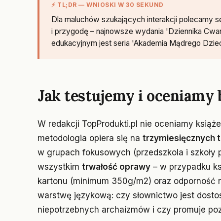
⚡ TL;DR — WNIOSKI W 30 SEKUND
Dla maluchów szukających interakcji polecamy se
i przygodę – najnowsze wydania 'Dziennika Cw
edukacyjnym jest seria 'Akademia Mądrego Dziec
Jak testujemy i oceniamy b
W redakcji TopProdukti.pl nie oceniamy książ
metodologia opiera się na
trzymiesięcznych t
w grupach fokusowych (przedszkola i szkoł
wszystkim
trwałość oprawy
– w przypadku ks
kartonu (minimum 350g/m2) oraz odporność na
warstwę językową: czy słownictwo jest dosto
niepotrzebnych archaizmów i czy promuje p