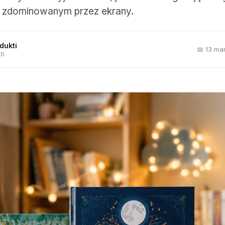
e zdominowanym przez ekrany.
dukti
📅 13 ma
ti