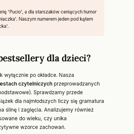
rię 'Pucio', a dla starszaków ceniących humor
aniaczka'. Naszym numerem jeden pod kątem
ka'.
estsellery dla dzieci?
ek wyłącznie po okładce. Nasza
estach czytelniczych
przeprowadzanych
y podstawowe). Sprawdzamy przede
iążek dla najmłodszych liczy się gramatura
 ślinę i zagięcia. Analizujemy również
sowane do wieku, czy unika
ozytywne wzorce zachowań.