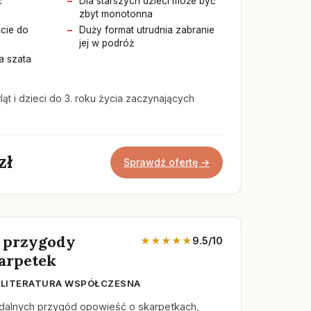
ć
Dla starszych dzieci może być
zbyt monotonna
cie do
Duży format utrudnia zabranie
jej w podróż
a szata
ąt i dzieci do 3. roku życia zaczynających
zł
Sprawdź ofertę →
 przygody
★★★★★
9.5/10
karpetek
 LITERATURA WSPÓŁCZESNA
rdalnych przygód opowieść o skarpetkach,