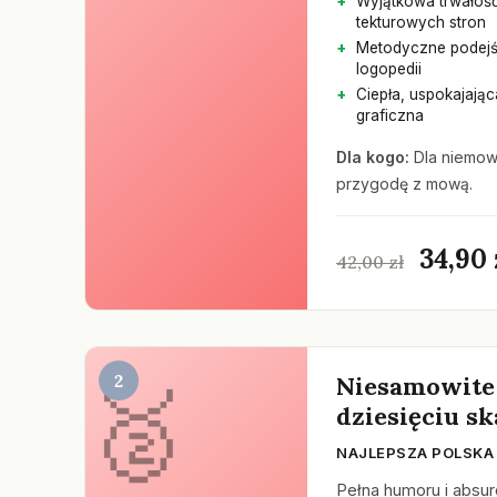
Wyjątkowa trwałoś
tekturowych stron
Metodyczne podejś
logopedii
Ciepła, uspokajając
graficzna
Dla kogo:
Dla niemowl
przygodę z mową.
34,90 
42,00 zł
2
Niesamowite
dziesięciu s
NAJLEPSZA POLSKA
Pełna humoru i absu