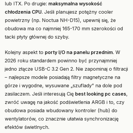
lub ITX. Po drugie:
maksymalna wysokość
chłodzenia CPU
. Jeśli planujesz potężny cooler
powietrzny (np. Noctua NH-D15), upewnij się, że
obudowa ma co najmniej 165-170 mm szerokości od
tacki płyty głównej do szyby.
Kolejny aspekt to
porty I/O na panelu przednim
. W
2026 roku standardem powinno być przynajmniej
jedno złącze USB-C 3.2 Gen 2. Nie zapominaj o filtracji
– najlepsze modele posiadają filtry magnetyczne na
górze i wygodne, wysuwane „szuflady” na dole pod
zasilaczem. Jeśli interesują Cię
best looking pc cases
,
zwróć uwagę na jakość podświetlenia ARGB i to, czy
obudowa posiada wbudowany kontroler (hub) do
wentylatorów, co znacznie ułatwia synchronizację
efektów świetlnych.