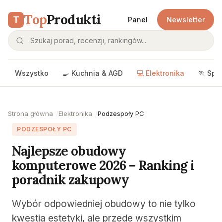
Top
Produkti
T
Panel
Newsletter
Wszystko
🍳 Kuchnia & AGD
💻 Elektronika
🏃 Spo
Strona główna
Elektronika
Podzespoły PC
PODZESPOŁY PC
Najlepsze obudowy
komputerowe 2026 – Ranking i
poradnik zakupowy
Wybór odpowiedniej obudowy to nie tylko
kwestia estetyki, ale przede wszystkim