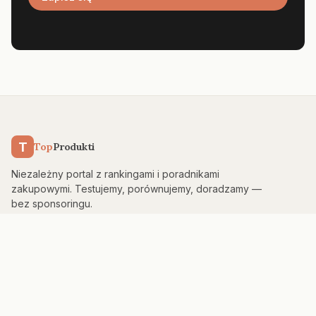
T
Top
Produkti
Niezależny portal z rankingami i poradnikami
zakupowymi. Testujemy, porównujemy, doradzamy —
bez sponsoringu.
KATEGORIE
Kuchnia & AGD
Elektronika