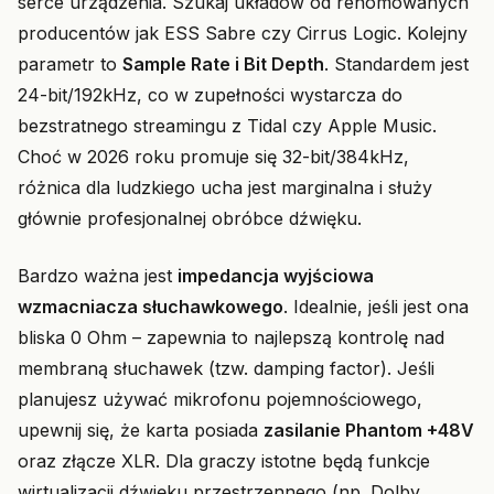
serce urządzenia. Szukaj układów od renomowanych
producentów jak ESS Sabre czy Cirrus Logic. Kolejny
parametr to
Sample Rate i Bit Depth
. Standardem jest
24-bit/192kHz, co w zupełności wystarcza do
bezstratnego streamingu z Tidal czy Apple Music.
Choć w 2026 roku promuje się 32-bit/384kHz,
różnica dla ludzkiego ucha jest marginalna i służy
głównie profesjonalnej obróbce dźwięku.
Bardzo ważna jest
impedancja wyjściowa
wzmacniacza słuchawkowego
. Idealnie, jeśli jest ona
bliska 0 Ohm – zapewnia to najlepszą kontrolę nad
membraną słuchawek (tzw. damping factor). Jeśli
planujesz używać mikrofonu pojemnościowego,
upewnij się, że karta posiada
zasilanie Phantom +48V
oraz złącze XLR. Dla graczy istotne będą funkcje
wirtualizacji dźwięku przestrzennego (np. Dolby