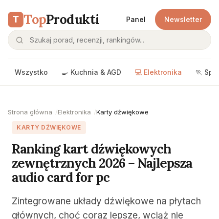
Top
Produkti
T
Panel
Newsletter
Wszystko
🍳 Kuchnia & AGD
💻 Elektronika
🏃 Spo
Strona główna
Elektronika
Karty dźwiękowe
KARTY DŹWIĘKOWE
Ranking kart dźwiękowych
zewnętrznych 2026 – Najlepsza
audio card for pc
Zintegrowane układy dźwiękowe na płytach
głównych, choć coraz lepsze, wciąż nie