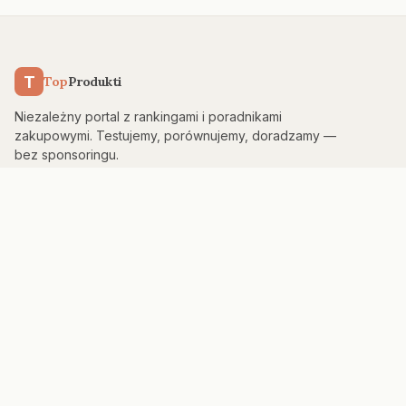
T
Top
Produkti
Niezależny portal z rankingami i poradnikami
zakupowymi. Testujemy, porównujemy, doradzamy —
bez sponsoringu.
KATEGORIE
Kuchnia & AGD
Elektronika
Sport & Fitness
Dom & Bezpieczeństwo
Uroda