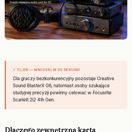
⚡ TL;DR — WNIOSKI W 30 SEKUND
Dla graczy bezkonkurencyjny pozostaje Creative
Sound BlasterX G6, natomiast osoby szukające
studyjnej precyzji powinny celować w Focusrite
Scarlett 2i2 4th Gen.
Dlaczego zewnętrzna karta