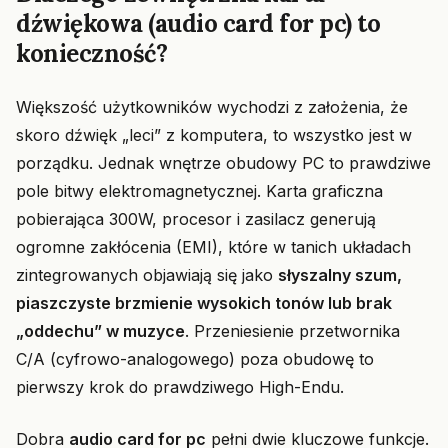
dźwiękowa (audio card for pc) to
konieczność?
Większość użytkowników wychodzi z założenia, że
skoro dźwięk „leci” z komputera, to wszystko jest w
porządku. Jednak wnętrze obudowy PC to prawdziwe
pole bitwy elektromagnetycznej. Karta graficzna
pobierająca 300W, procesor i zasilacz generują
ogromne zakłócenia (EMI), które w tanich układach
zintegrowanych objawiają się jako
słyszalny szum,
piaszczyste brzmienie wysokich tonów lub brak
„oddechu” w muzyce
. Przeniesienie przetwornika
C/A (cyfrowo-analogowego) poza obudowę to
pierwszy krok do prawdziwego High-Endu.
Dobra
audio card for pc
pełni dwie kluczowe funkcje.