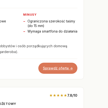
MINUSY
towe
Ograniczona szerokość taśmy
(do 15 mm)
Wymaga smartfona do działania
obbystów i osób porządkujących domową
garderoba).
Sprawdź ofertę →
★★★★★
7.8/10
UDŻETOWY