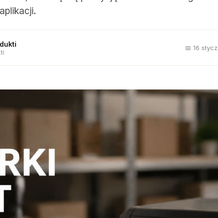
aplikacji.
dukti
📅 16 styc
ti