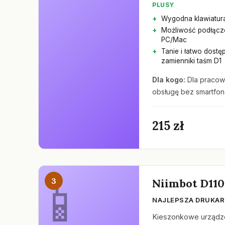
PLUSY
Wygodna klawiatur
Możliwość podłącz
PC/Mac
Tanie i łatwo dostę
zamienniki taśm D1
Dla kogo:
Dla pracow
obsługę bez smartfon
215 zł
3
Niimbot D110
NAJLEPSZA DRUKAR
Kieszonkowe urządzen