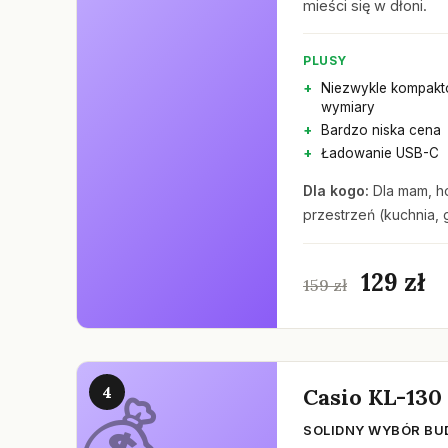
mieści się w dłoni.
PLUSY
Niezwykle kompak
wymiary
Bardzo niska cena
Ładowanie USB-C
Dla kogo:
Dla mam, h
przestrzeń (kuchnia, 
129 zł
159 zł
4
Casio KL-130
SOLIDNY WYBÓR B