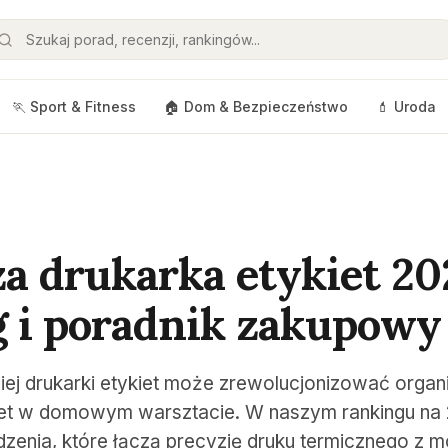
🏃 Sport & Fitness
🏠 Dom & Bezpieczeństwo
💄 Uroda
za drukarka etykiet 20
 i poradnik zakupowy
j drukarki etykiet może zrewolucjonizować organi
et w domowym warsztacie. W naszym rankingu na 
enia, które łączą precyzję druku termicznego z mo