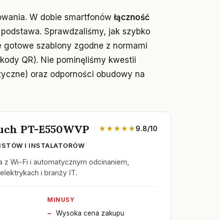
wania. W dobie smartfonów
łączność
to podstawa. Sprawdzaliśmy, jak szybko
uje gotowe szablony zgodne z normami
kody QR). Nie pominęliśmy kwestii
tyczne) oraz odporności obudowy na
ouch PT-E550WVP
★★★★★
9.8/10
ISTÓW I INSTALATORÓW
a z Wi-Fi i automatycznym odcinaniem,
lektrykach i branży IT.
MINUSY
Wysoka cena zakupu