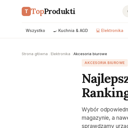
Top
Produkti
T
Wszystko
🍳 Kuchnia & AGD
💻 Elektronika
Strona główna
Elektronika
Akcesoria biurowe
AKCESORIA BIUROWE
Najleps
Ranking
Wybór odpowiednie
magazynie, a naw
sprawdzamy urządz