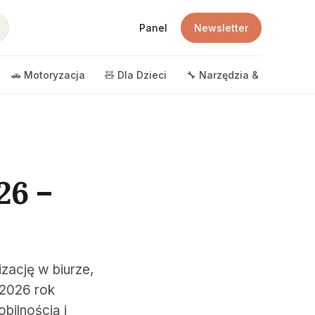
Panel
Newsletter
🚗 Motoryzacja
🧸 Dla Dzieci
🔧 Narzędzia & DIY
🎲 
26 –
zację w biurze,
2026 rok
bilnością i