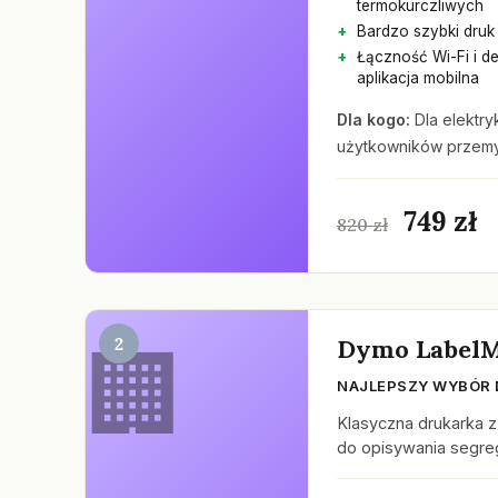
termokurczliwych
Bardzo szybki druk
Łączność Wi-Fi i 
aplikacja mobilna
Dla kogo:
Dla elektry
użytkowników przemy
749 zł
820 zł
2
Dymo LabelM
NAJLEPSZY WYBÓR 
Klasyczna drukarka z
do opisywania segre