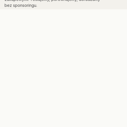
bez sponsoringu.
KATEGORIE
Kuchnia & AGD
Elektronika
Sport & Fitness
Dom & Bezpieczeństwo
Uroda
PORTAL
Strona główna
Mapa strony
Panel admina