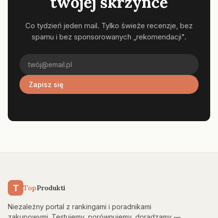
twojej skrzynce
Co tydzień jeden mail. Tylko świeże recenzje, bez
spamu i bez sponsorowanych „rekomendacji".
Zapisz się
T
Top
Produkti
Niezależny portal z rankingami i poradnikami
zakupowymi. Testujemy, porównujemy, doradzamy —