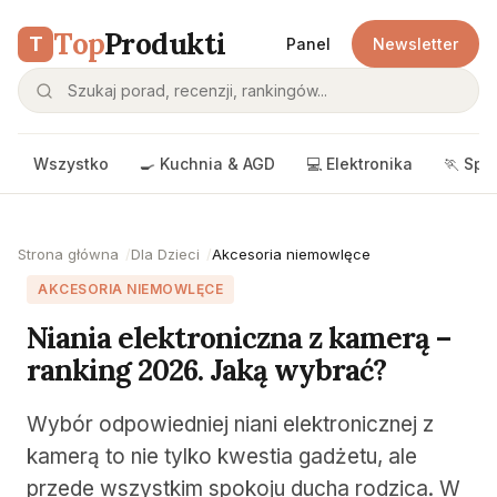
Top
Produkti
T
Panel
Newsletter
Wszystko
🍳 Kuchnia & AGD
💻 Elektronika
🏃 Spo
Strona główna
Dla Dzieci
Akcesoria niemowlęce
AKCESORIA NIEMOWLĘCE
Niania elektroniczna z kamerą –
ranking 2026. Jaką wybrać?
Wybór odpowiedniej niani elektronicznej z
kamerą to nie tylko kwestia gadżetu, ale
przede wszystkim spokoju ducha rodzica. W