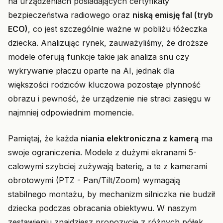
na urządzeniach posiadających certyfikaty
bezpieczeństwa radiowego oraz
niską emisję fal (tryb
ECO)
, co jest szczególnie ważne w pobliżu łóżeczka
dziecka. Analizując rynek, zauważyliśmy, że droższe
modele oferują funkcje takie jak analiza snu czy
wykrywanie płaczu oparte na AI, jednak dla
większości rodziców kluczowa pozostaje płynność
obrazu i pewność, że urządzenie nie straci zasięgu w
najmniej odpowiednim momencie.
Pamiętaj, że każda
niania elektroniczna z kamerą
ma
swoje ograniczenia. Modele z dużymi ekranami 5-
calowymi szybciej zużywają baterię, a te z kamerami
obrotowymi (PTZ - Pan/Tilt/Zoom) wymagają
stabilnego montażu, by mechanizm silniczka nie budził
dziecka podczas obracania obiektywu. W naszym
zestawieniu znajdziesz propozycje z różnych półek