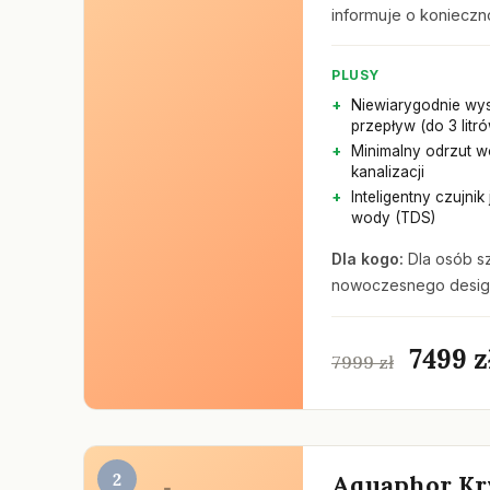
informuje o konieczn
PLUSY
Niewiarygodnie wy
przepływ (do 3 litr
Minimalny odrzut 
kanalizacji
Inteligentny czujnik
wody (TDS)
Dla kogo:
Dla osób s
nowoczesnego design
7499 z
7999 zł
2
Aquaphor Kry