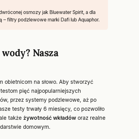
róconej osmozy jak Bluewater Spirit, a dla
 – filtry podzlewowe marki Dafi lub Aquaphor.
o wody? Nasza
m obietnicom na słowo. Aby stworzyć
 testom pięć najpopularniejszych
ków, przez systemy podzlewowe, aż po
e testy trwały 6 miesięcy, co pozwoliło
ale także
żywotność wkładów
oraz realne
odarstwie domowym.