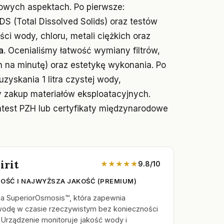
zowych aspektach. Po pierwsze:
S (Total Dissolved Solids) oraz testów
i wody, chloru, metali ciężkich oraz
a
. Ocenialiśmy łatwość wymiany filtrów,
 na minutę) oraz estetykę wykonania. Po
uzyskania 1 litra czystej wody,
y zakup materiałów eksploatacyjnych.
atest PZH lub certyfikaty międzynarodowe
irit
★★★★★
9.8/10
OŚĆ I NAJWYŻSZA JAKOŚĆ (PREMIUM)
a SuperiorOsmosis™, która zapewnia
 wodę w czasie rzeczywistym bez konieczności
. Urządzenie monitoruje jakość wody i