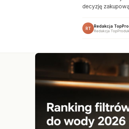
decyzję zakupową
Redakcja TopPro
RT
Redakcja TopProduk