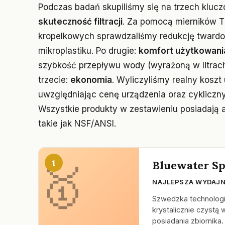
Podczas badań skupiliśmy się na trzech kluc
skuteczność filtracji
. Za pomocą mierników TD
kropelkowych sprawdzaliśmy redukcję twardośc
mikroplastiku. Po drugie:
komfort użytkowani
szybkość przepływu wody (wyrażoną w litrach
trzecie:
ekonomia
. Wyliczyliśmy realny koszt 
uwzględniając cenę urządzenia oraz cykliczn
Wszystkie produkty w zestawieniu posiadają 
takie jak NSF/ANSI.
1
Bluewater Sp
NAJLEPSZA WYDAJN
Szwedzka technologi
krystalicznie czystą
posiadania zbiornika