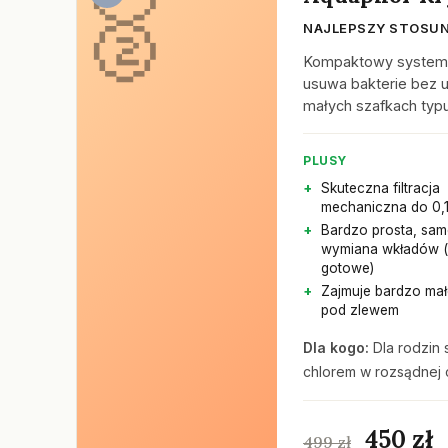
NAJLEPSZY STOSUN
Kompaktowy system 
usuwa bakterie bez u
małych szafkach typu 
PLUSY
Skuteczna filtracja
mechaniczna do 0,1
Bardzo prosta, sam
wymiana wkładów (k
gotowe)
Zajmuje bardzo mał
pod zlewem
Dla kogo:
Dla rodzin 
chlorem w rozsądnej 
450 zł
499 zł