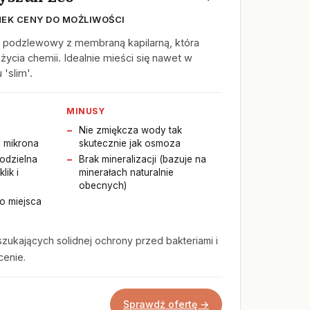
EK CENY DO MOŻLIWOŚCI
podzlewowy z membraną kapilarną, która
życia chemii. Idealnie mieści się nawet w
'slim'.
MINUSY
Nie zmiękcza wody tak
 mikrona
skutecznie jak osmoza
odzielna
Brak mineralizacji (bazuje na
lik i
minerałach naturalnie
obecnych)
o miejsca
szukających solidnej ochrony przed bakteriami i
cenie.
Sprawdź ofertę →