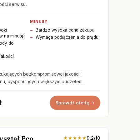
ości serwisu.
MINUSY
soki
Bardzo wysoka cena zakupu
ów na minutę)
Wymaga podłączenia do prądu
wody do
 jakości
zukających bezkompromisowej jakości i
u, dysponujących większym budżetem.
ł
Sprawdź ofertę →
ształ Eco
★★★★★
9.2/10