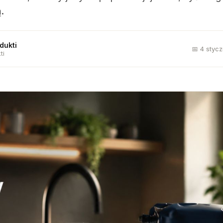
.
dukti
📅 4 styc
ti