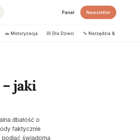
Panel
Newsletter
🚗 Motoryzacja
🧸 Dla Dzieci
🔧 Narzędzia & DIY
🎲 
– jaki
ealna dbałość o
wody faktycznie
gł podjąć świadomą