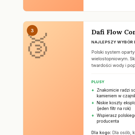
3
Dafi Flow Co
NAJLEPSZY WYBÓR 
Polski system opart
wielostopniowym. Sku
twardości wody i po
PLUSY
Znakomicie radzi s
kamieniem w czajni
Niskie koszty eksplo
(jeden filtr na rok)
Wspierasz polskieg
producenta
Dla kogo:
Dla osób, k