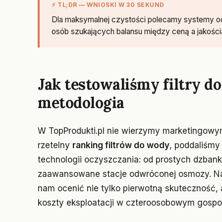
⚡ TL;DR — WNIOSKI W 30 SEKUND
Dla maksymalnej czystości polecamy systemy odw
osób szukających balansu między ceną a jakością
Jak testowaliśmy filtry d
metodologia
W TopProdukti.pl nie wierzymy marketingowy
rzetelny
ranking filtrów do wody
, poddaliśmy
technologii oczyszczania: od prostych dzban
zaawansowane stacje odwróconej osmozy. Nasz
nam ocenić nie tylko pierwotną skuteczność, 
koszty eksploatacji w czteroosobowym gosp