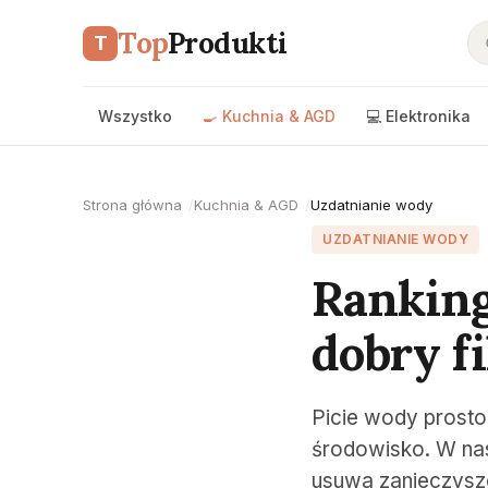
Top
Produkti
T
Wszystko
🍳 Kuchnia & AGD
💻 Elektronika
Strona główna
Kuchnia & AGD
Uzdatnianie wody
UZDATNIANIE WODY
Ranking
dobry f
Picie wody prosto 
środowisko. W nas
usuwa zanieczyszc