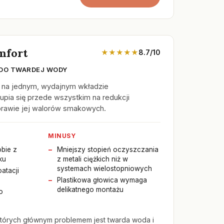
mfort
★★★★★
8.7/10
DO TWARDEJ WODY
y na jednym, wydajnym wkładzie
pia się przede wszystkim na redukcji
prawie jej walorów smakowych.
MINUSY
obie z
Mniejszy stopień oczyszczania
ku
z metali ciężkich niż w
systemach wielostopniowych
atacji
Plastikowa głowica wymaga
delikatnego montażu
o
tórych głównym problemem jest twarda woda i