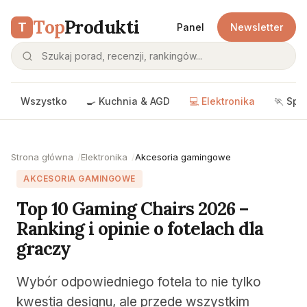
Top
Produkti
T
Panel
Newsletter
Wszystko
🍳 Kuchnia & AGD
💻 Elektronika
🏃 Spo
Strona główna
Elektronika
Akcesoria gamingowe
AKCESORIA GAMINGOWE
Top 10 Gaming Chairs 2026 –
Ranking i opinie o fotelach dla
graczy
Wybór odpowiedniego fotela to nie tylko
kwestia designu, ale przede wszystkim