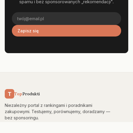
spamu i bez sponsorowanych „rekomendacji".
Zapisz się
T
Top
Produkti
Niezależny portal z rankingami i poradnikami
zakupowymi. Testujemy, porównujemy, doradzamy —
bez sponsoringu.