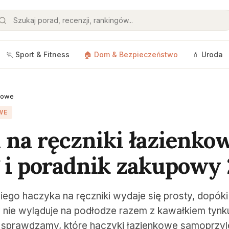
🏃 Sport & Fitness
🏠 Dom & Bezpieczeństwo
💄 Uroda
kowe
WE
 na ręczniki łazienko
 i poradnik zakupowy
go haczyka na ręczniki wydaje się prosty, dopóki 
 nie wyląduje na podłodze razem z kawałkiem tynku 
 sprawdzamy, które haczyki łazienkowe samoprzyl