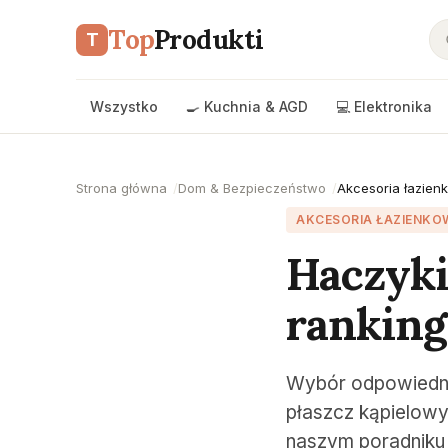
Top
Produkti
T
Wszystko
🍳 Kuchnia & AGD
💻 Elektronika
Strona główna
Dom & Bezpieczeństwo
Akcesoria łazien
AKCESORIA ŁAZIENKO
Haczyki
ranking
Wybór odpowiednie
płaszcz kąpielowy
naszym poradniku