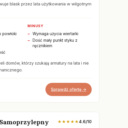
wuje blask przez lata użytkowania w wilgotnym
MINUSY
k powłoki
Wymaga użycia wiertarki
Dość mały punkt styku z
ręcznikiem
ość
eli domów, którzy szukają armatury na lata i nie
hanicznego.
Sprawdź ofertę →
 Samoprzylepny
★★★★★
4.6/10