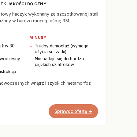
EK JAKOŚCI DO CENY
towy haczyk wykonany ze szczotkowanej stali
ażony w bardzo mocną taśmę 3M.
MINUSY
aż w 30
Trudny demontaż (wymaga
użycia suszarki)
nowoczesny
Nie nadaje się do bardzo
ciężkich szlafroków
strukcja
nowoczesnych wnętrz i szybkich metamorfoz
Sprawdź ofertę →