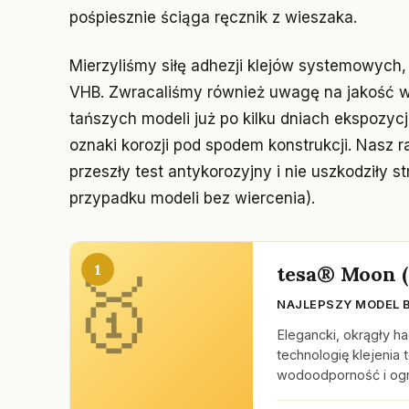
pośpiesznie ściąga ręcznik z wieszaka.
Mierzyliśmy siłę adhezji klejów systemowych,
VHB. Zwracaliśmy również uwagę na jakość 
tańszych modeli już po kilku dniach ekspozy
oznaki korozji pod spodem konstrukcji. Nasz r
przeszły test antykorozyjny i nie uszkodziły s
przypadku modeli bez wiercenia).
1
tesa® Moon (
NAJLEPSZY MODEL 
Elegancki, okrągły 
technologię klejenia 
wodoodporność i ogr