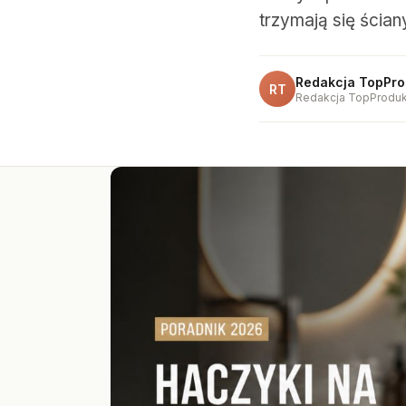
trzymają się ścia
Redakcja TopPro
RT
Redakcja TopProduk