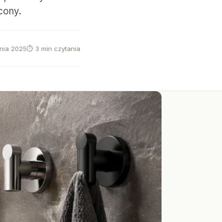
cony.
dnia 2025
⏱ 3 min czytania