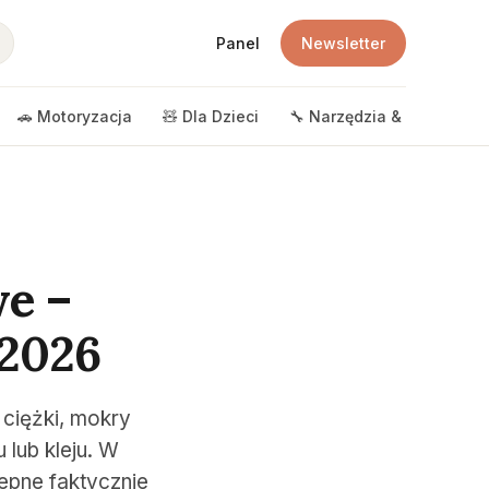
Panel
Newsletter
🚗 Motoryzacja
🧸 Dla Dzieci
🔧 Narzędzia & DIY
🎲 
we –
 2026
ciężki, mokry
lub kleju. W
epne faktycznie