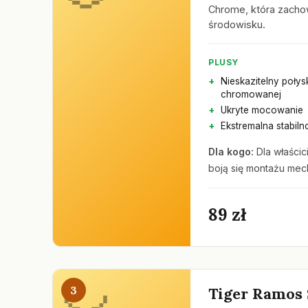
Chrome, która zacho
środowisku.
PLUSY
Nieskazitelny połys
chromowanej
Ukryte mocowanie
Ekstremalna stabiln
Dla kogo:
Dla właścici
boją się montażu mec
89 zł
3
Tiger Ramos