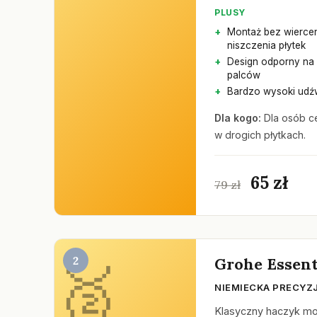
PLUSY
Montaż bez wiercen
niszczenia płytek
Design odporny na 
palców
Bardzo wysoki udźw
Dla kogo:
Dla osób ce
w drogich płytkach.
65 zł
79 zł
2
Grohe Essent
NIEMIECKA PRECYZ
Klasyczny haczyk mo