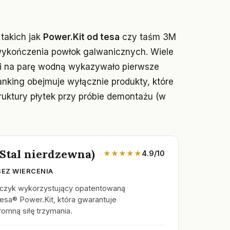
 takich jak
Power.Kit od tesa
czy taśm 3M
wykończenia powłok galwanicznych. Wiele
cji na parę wodną wykazywało pierwsze
anking obejmuje wyłącznie produkty, które
truktury płytek przy próbie demontażu (w
Stal nierdzewna)
★★★★★
4.9/10
BEZ WIERCENIA
haczyk wykorzystujący opatentowaną
tesa® Power.Kit, która gwarantuje
omną siłę trzymania.