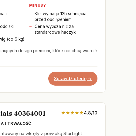
MINUSY
ia i
Klej wymaga 12h schnięcia
przed obciążeniem
odciski
Cena wyższa niż za
standardowe haczyki
ig (do 6 kg)
niących design premium, które nie chcą wiercić
Sprawdź ofertę →
ials 40364001
★★★★★
4.8/10
JA I TRWAŁOŚĆ
ntowany na wkręty z powłoką StarLight