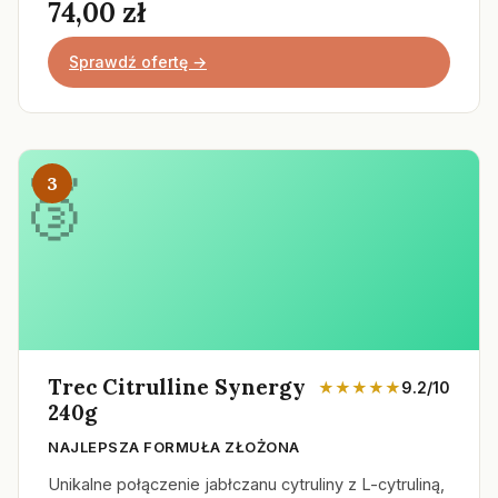
74,00 zł
Sprawdź ofertę →
3
Trec Citrulline Synergy
★★★★★
9.2/10
240g
NAJLEPSZA FORMUŁA ZŁOŻONA
Unikalne połączenie jabłczanu cytruliny z L-cytruliną,