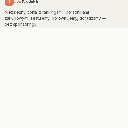
T
Top
Produkti
Niezależny portal z rankingami i poradnikami
zakupowymi. Testujemy, porównujemy, doradzamy —
bez sponsoringu.
KATEGORIE
Kuchnia & AGD
Elektronika
Sport & Fitness
Dom & Bezpieczeństwo
Uroda
PORTAL
Strona główna