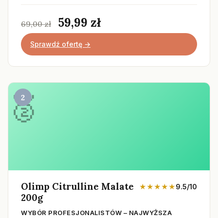
59,99 zł
69,00 zł
Sprawdź ofertę →
2
Olimp Citrulline Malate
★★★★★
9.5/10
200g
WYBÓR PROFESJONALISTÓW – NAJWYŻSZA