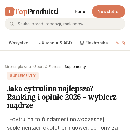
Top
Produkti
T
Panel
Newsletter
Wszystko
🍳 Kuchnia & AGD
💻 Elektronika
🏃 Spo
Strona główna
Sport & Fitness
Suplementy
SUPLEMENTY
Jaka cytrulina najlepsza?
Ranking i opinie 2026 – wybierz
mądrze
L-cytrulina to fundament nowoczesnej
suplementacji okołotreningowej, ceniony za