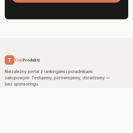
T
Top
Produkti
Niezależny portal z rankingami i poradnikami
zakupowymi. Testujemy, porównujemy, doradzamy —
bez sponsoringu.
KATEGORIE
Kuchnia & AGD
Elektronika
Sport & Fitness