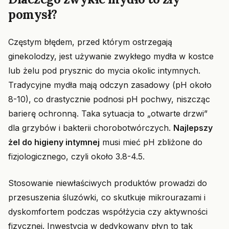
pomysł?
Częstym błędem, przed którym ostrzegają
ginekolodzy, jest używanie zwykłego mydła w kostce
lub żelu pod prysznic do mycia okolic intymnych.
Tradycyjne mydła mają odczyn zasadowy (pH około
8-10), co drastycznie podnosi pH pochwy, niszcząc
barierę ochronną. Taka sytuacja to „otwarte drzwi”
dla grzybów i bakterii chorobotwórczych.
Najlepszy
żel do higieny intymnej
musi mieć pH zbliżone do
fizjologicznego, czyli około 3.8-4.5.
Stosowanie niewłaściwych produktów prowadzi do
przesuszenia śluzówki, co skutkuje mikrourazami i
dyskomfortem podczas współżycia czy aktywności
fizycznej. Inwestycja w dedykowany płyn to tak