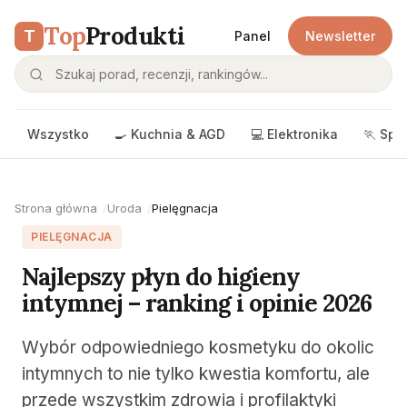
Top
Produkti
T
Panel
Newsletter
Wszystko
🍳 Kuchnia & AGD
💻 Elektronika
🏃 Spo
Strona główna
Uroda
Pielęgnacja
PIELĘGNACJA
Najlepszy płyn do higieny
intymnej – ranking i opinie 2026
Wybór odpowiedniego kosmetyku do okolic
intymnych to nie tylko kwestia komfortu, ale
przede wszystkim zdrowia i profilaktyki