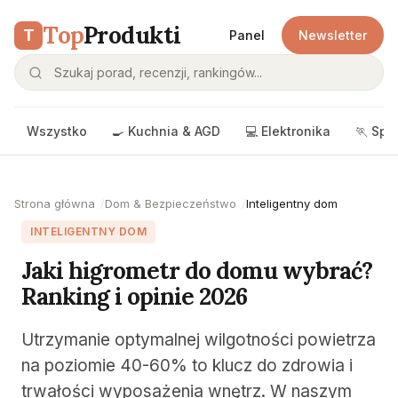
Top
Produkti
T
Panel
Newsletter
Wszystko
🍳 Kuchnia & AGD
💻 Elektronika
🏃 Spo
Strona główna
Dom & Bezpieczeństwo
Inteligentny dom
INTELIGENTNY DOM
Jaki higrometr do domu wybrać?
Ranking i opinie 2026
Utrzymanie optymalnej wilgotności powietrza
na poziomie 40-60% to klucz do zdrowia i
trwałości wyposażenia wnętrz. W naszym