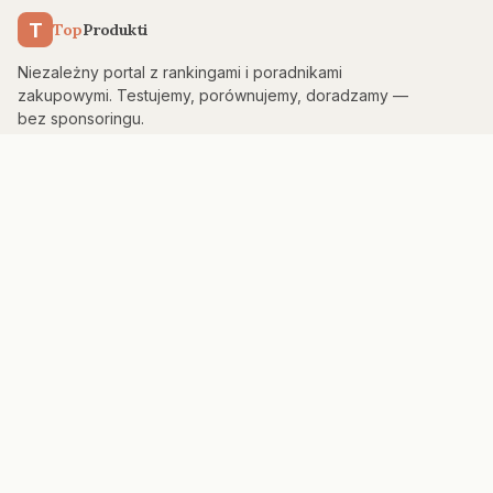
T
Top
Produkti
Niezależny portal z rankingami i poradnikami
zakupowymi. Testujemy, porównujemy, doradzamy —
bez sponsoringu.
KATEGORIE
Kuchnia & AGD
Elektronika
Sport & Fitness
Dom & Bezpieczeństwo
Uroda
PORTAL
Strona główna