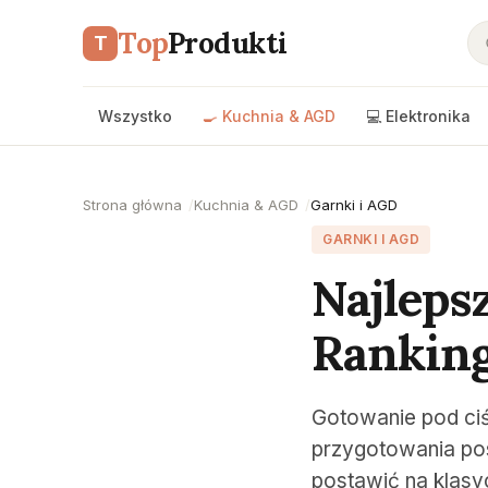
Top
Produkti
T
Wszystko
🍳 Kuchnia & AGD
💻 Elektronika
Strona główna
Kuchnia & AGD
Garnki i AGD
GARNKI I AGD
Najleps
Ranking
Gotowanie pod ciś
przygotowania po
postawić na klasy