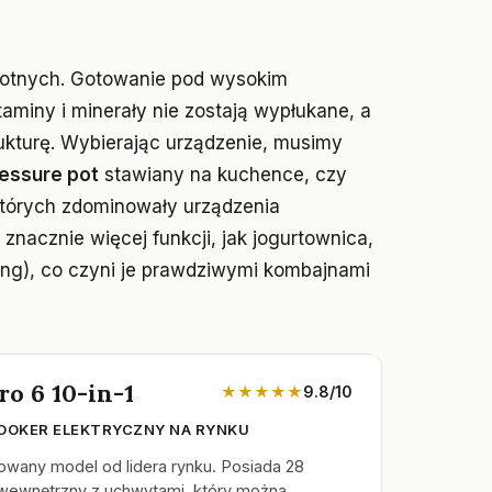
otnych. Gotowanie pod wysokim
taminy i minerały nie zostają wypłukane, a
ukturę. Wybierając urządzenie, musimy
essure pot
stawiany na kuchence, czy
tórych zdominowały urządzenia
 znacznie więcej funkcji, jak jogurtownica,
ng), co czyni je prawdziwymi kombajnami
ro 6 10-in-1
★★★★★
9.8/10
OOKER ELEKTRYCZNY NA RYNKU
owany model od lidera rynku. Posiada 28
wewnętrzny z uchwytami, który można