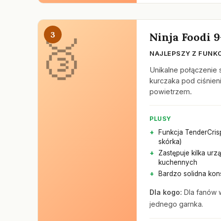
3
Ninja Foodi 9
NAJLEPSZY Z FUN
Unikalne połączenie 
kurczaka pod ciśnien
powietrzem.
PLUSY
Funkcja TenderCris
skórka)
Zastępuje kilka urz
kuchennych
Bardzo solidna kon
Dla kogo:
Dla fanów w
jednego garnka.