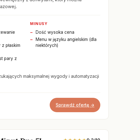
gazowej.
MINUSY
zewanie
Dość wysoka cena
Menu w języku angielskim (dla
 z płaskim
niektórych)
t pary z
zukających maksymalnej wygody i automatyzacji
Sprawdź ofertę →