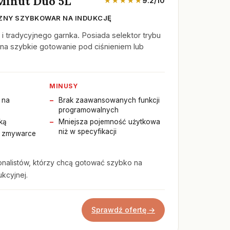
 Minut Duo 5L
★★★★★
9.2/10
ZNY SZYBKOWAR NA INDUKCJĘ
 tradycyjnego garnka. Posiada selektor trybu
 na szybkie gotowanie pod ciśnieniem lub
MINUSY
 na
Brak zaawansowanych funkcji
programowalnych
ką
Mniejsza pojemność użytkowa
niż w specyfikacji
w zmywarce
onalistów, którzy chcą gotować szybko na
ukcyjnej.
Sprawdź ofertę →