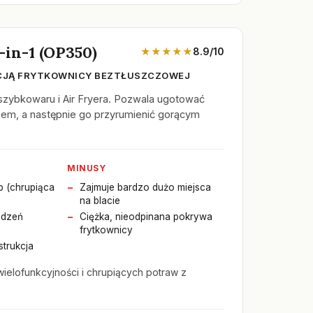
-in-1 (OP350)
★★★★★
8.9/10
KCJĄ FRYTKOWNICY BEZTŁUSZCZOWEJ
szybkowaru i Air Fryera. Pozwala ugotować
iem, a następnie go przyrumienić gorącym
MINUSY
p (chrupiąca
Zajmuje bardzo dużo miejsca
na blacie
ądzeń
Ciężka, nieodpinana pokrywa
frytkownicy
strukcja
ielofunkcyjności i chrupiących potraw z