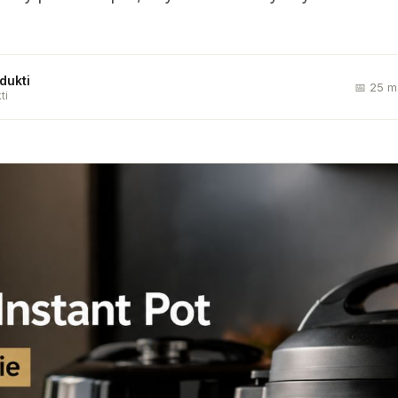
dukti
📅 25 m
ti