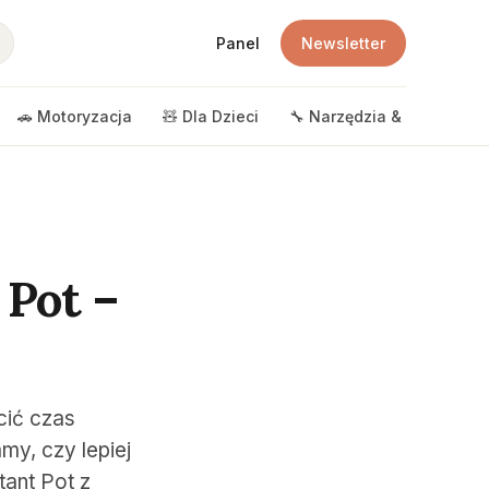
Panel
Newsletter
🚗 Motoryzacja
🧸 Dla Dzieci
🔧 Narzędzia & DIY
🎲 
 Pot –
cić czas
y, czy lepiej
ant Pot z