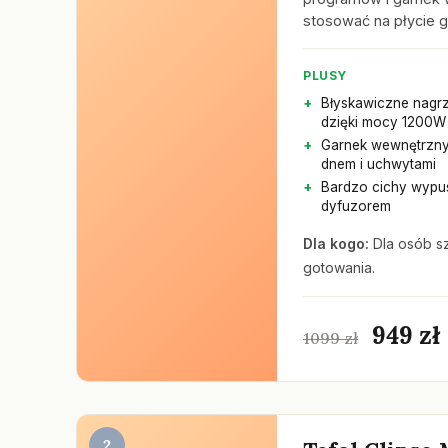
stosować na płycie 
PLUSY
Błyskawiczne nagr
dzięki mocy 1200W
Garnek wewnętrzny
dnem i uchwytami
Bardzo cichy wypus
dyfuzorem
Dla kogo:
Dla osób s
gotowania.
949 zł
1099 zł
2