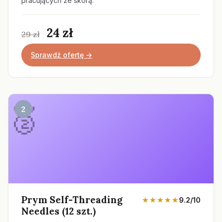
pracujących ze skórą.
24 zł
29 zł
Sprawdź ofertę →
2
Prym Self-Threading
★★★★★
9.2/10
Needles (12 szt.)