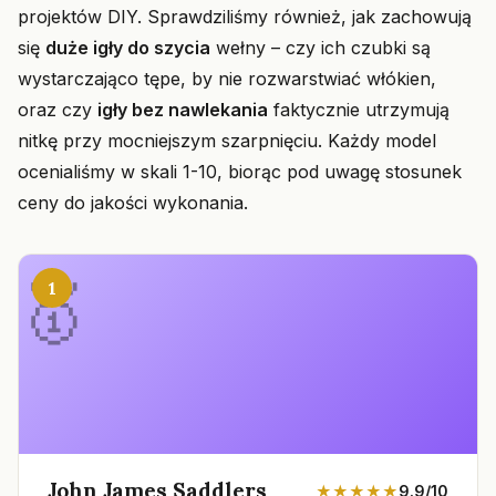
projektów DIY. Sprawdziliśmy również, jak zachowują
się
duże igły do szycia
wełny – czy ich czubki są
wystarczająco tępe, by nie rozwarstwiać włókien,
oraz czy
igły bez nawlekania
faktycznie utrzymują
nitkę przy mocniejszym szarpnięciu. Każdy model
ocenialiśmy w skali 1-10, biorąc pod uwagę stosunek
ceny do jakości wykonania.
1
John James Saddlers
★★★★★
9.9/10