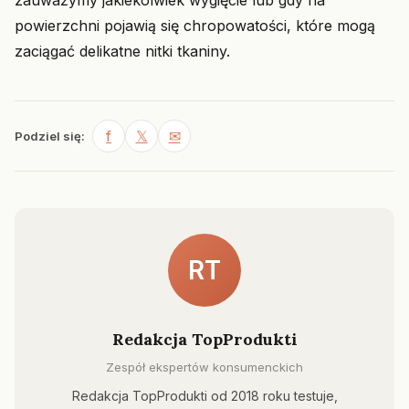
zauważymy jakiekolwiek wygięcie lub gdy na
powierzchni pojawią się chropowatości, które mogą
zaciągać delikatne nitki tkaniny.
f
𝕏
✉
Podziel się:
RT
Redakcja TopProdukti
Zespół ekspertów konsumenckich
Redakcja TopProdukti od 2018 roku testuje,