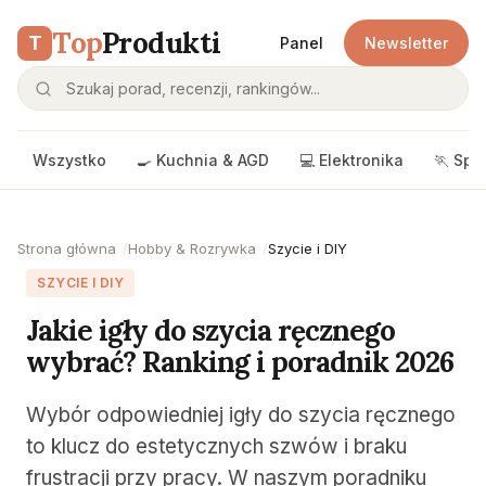
Top
Produkti
T
Panel
Newsletter
Wszystko
🍳 Kuchnia & AGD
💻 Elektronika
🏃 Spo
Strona główna
Hobby & Rozrywka
Szycie i DIY
SZYCIE I DIY
Jakie igły do szycia ręcznego
wybrać? Ranking i poradnik 2026
Wybór odpowiedniej igły do szycia ręcznego
to klucz do estetycznych szwów i braku
frustracji przy pracy. W naszym poradniku