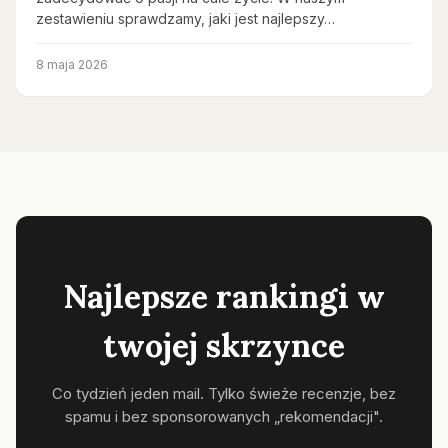
zestawieniu sprawdzamy, jaki jest najlepszy…
8 maja 2026
Najlepsze rankingi w
twojej skrzynce
Co tydzień jeden mail. Tylko świeże recenzje, bez
spamu i bez sponsorowanych „rekomendacji".