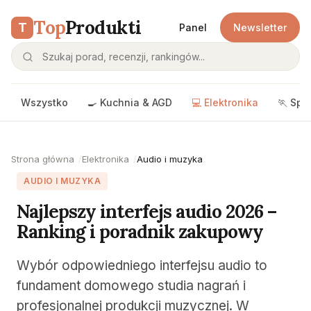
Top
Produkti
T
Panel
Newsletter
Wszystko
🍳 Kuchnia & AGD
💻 Elektronika
🏃 Spo
Strona główna
Elektronika
Audio i muzyka
AUDIO I MUZYKA
Najlepszy interfejs audio 2026 –
Ranking i poradnik zakupowy
Wybór odpowiedniego interfejsu audio to
fundament domowego studia nagrań i
profesjonalnej produkcji muzycznej. W