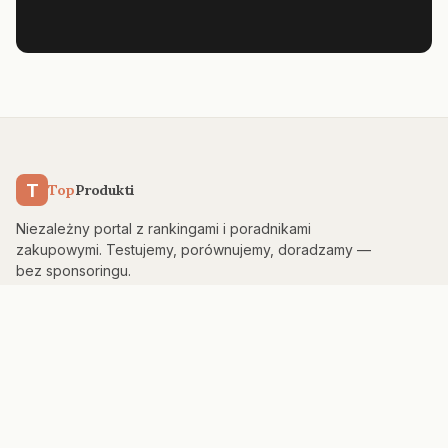
T
Top
Produkti
Niezależny portal z rankingami i poradnikami
zakupowymi. Testujemy, porównujemy, doradzamy —
bez sponsoringu.
KATEGORIE
Kuchnia & AGD
Elektronika
Sport & Fitness