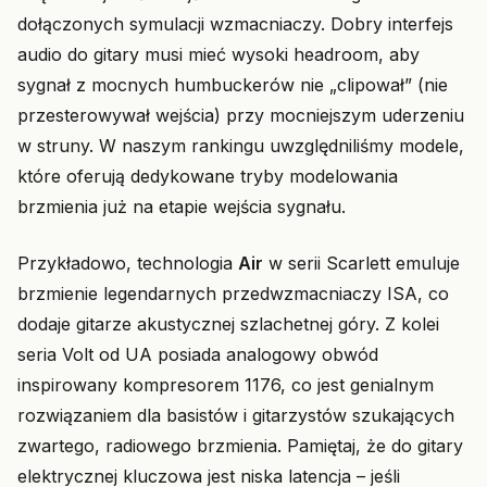
dołączonych symulacji wzmacniaczy. Dobry interfejs
audio do gitary musi mieć wysoki headroom, aby
sygnał z mocnych humbuckerów nie „clipował” (nie
przesterowywał wejścia) przy mocniejszym uderzeniu
w struny. W naszym rankingu uwzględniliśmy modele,
które oferują dedykowane tryby modelowania
brzmienia już na etapie wejścia sygnału.
Przykładowo, technologia
Air
w serii Scarlett emuluje
brzmienie legendarnych przedwzmacniaczy ISA, co
dodaje gitarze akustycznej szlachetnej góry. Z kolei
seria Volt od UA posiada analogowy obwód
inspirowany kompresorem 1176, co jest genialnym
rozwiązaniem dla basistów i gitarzystów szukających
zwartego, radiowego brzmienia. Pamiętaj, że do gitary
elektrycznej kluczowa jest niska latencja – jeśli