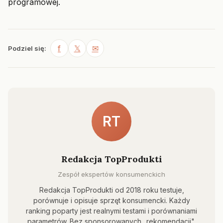
programowej.
f
𝕏
✉
Podziel się:
RT
Redakcja TopProdukti
Zespół ekspertów konsumenckich
Redakcja TopProdukti od 2018 roku testuje,
porównuje i opisuje sprzęt konsumencki. Każdy
ranking poparty jest realnymi testami i porównaniami
parametrów. Bez sponsorowanych „rekomendacji".