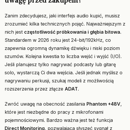
uwagę przed zakupem?
Zanim zdecydujesz, jaki interfejs audio kupić, musisz
zrozumieć kilka technicznych pojęć. Najważniejszym z
nich jest
częstotliwość próbkowania i głębia bitowa
.
Standardem w 2026 roku jest 24-bit/192kHz, co
zapewnia ogromną dynamikę dźwięku i niski poziom
szumów. Kolejna kwestia to liczba wejść i wyjść (I/O).
Jeśli planujesz tylko nagrywać podcasty lub gitarę
solo, wystarczą Ci dwa wejścia. Jeśli jednak myślisz o
nagrywaniu perkusji, szukaj modeli z możliwością
rozszerzenia przez złącze
ADAT
.
Zwróć uwagę na obecność zasilania
Phantom +48V
,
które jest niezbędne do pracy z mikrofonami
pojemnościowymi. Bardzo ważna jest też funkcja
Direct Monitoring
, pozwalająca słyszeć sygnał z