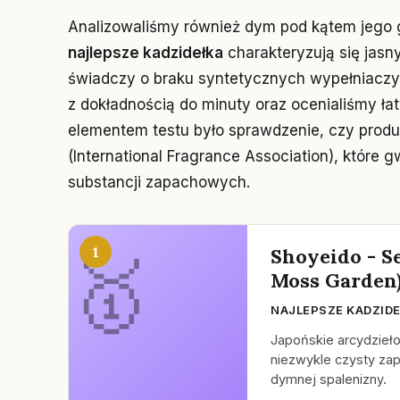
Analizowaliśmy również dym pod kątem jego gę
najlepsze kadzidełka
charakteryzują się jas
świadczy o braku syntetycznych wypełniaczy i
z dokładnością do minuty oraz ocenialiśmy ł
elementem testu było sprawdzenie, czy produkt
(International Fragrance Association), któr
substancji zapachowych.
1
Shoyeido - Se
Moss Garden
NAJLEPSZE KADZID
Japońskie arcydzieł
niezwykle czysty za
dymnej spalenizny.