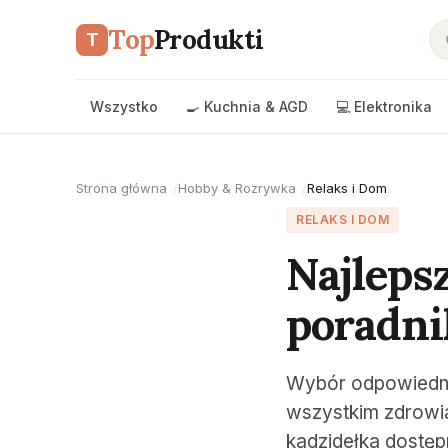
Top
Produkti
T
Wszystko
🍳 Kuchnia & AGD
💻 Elektronika
Strona główna
Hobby & Rozrywka
Relaks i Dom
RELAKS I DOM
Najleps
poradn
Wybór odpowiednie
wszystkim zdrowi
kadzidełka dostęp