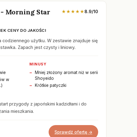
- Morning Star
★★★★★
8.9/10
EK CENY DO JAKOŚCI
 codziennego użytku. W zestawie znajduje się
tawka. Zapach jest czysty i liniowy.
MINUSY
wie
Mniej złożony aromat niż w serii
Shoyeido
ków w
.)
Krótkie patyczki
start przygody z japońskimi kadzidłami i do
ania mieszkania.
Sprawdź ofertę →