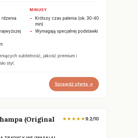
MINUSY
 rdzenia
Krótszy czas palenia (ok. 30-40
min)
 najwyższej
Wymagają specjalnej podstawki
ym
niących subtelność, jakość premium i
ki styl.
Sprawdź ofertę →
Champa (Original
★★★★★
9.2/10
ŁA TRADYCYJNE (MASALA)