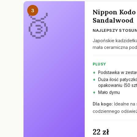
3
Nippon Kodo 
Sandalwood
NAJLEPSZY STOSUN
Japońskie kadzidełka
mała ceramiczna pods
PLUSY
Podstawka w zesta
Duża ilość patycz
opakowaniu (50 szt
Mało dymu
Dla kogo:
Idealne na 
codziennego odśwież
22 zł