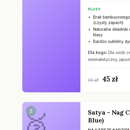
PLUSY
Brak bambusowego
(czysty zapach)
Naturalne składniki
klasy
Bardzo subtelny d
Dla kogo:
Dla osób ce
minimalistyczny, japońs
45 zł
55 zł
2
Satya - Nag 
Blue)
NAJLEPSZE KADZID