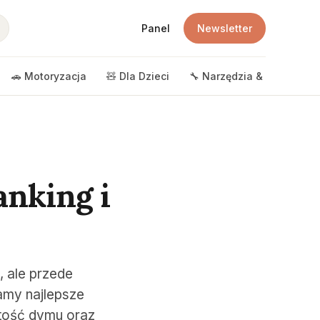
Panel
Newsletter
🚗 Motoryzacja
🧸 Dla Dzieci
🔧 Narzędzia & DIY
🎲 
anking i
, ale przede
amy najlepsze
stość dymu oraz