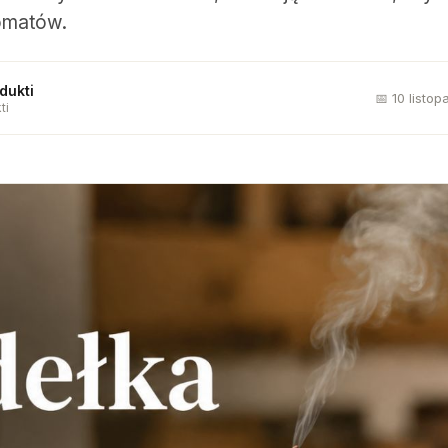
omatów.
dukti
📅 10 listo
ti