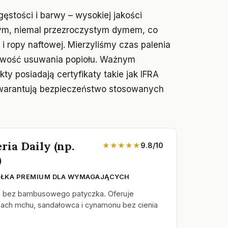
stości i barwy – wysokiej jakości
nym, niemal przezroczystym dymem, co
 ropy naftowej. Mierzyliśmy czas palenia
atwość usuwania popiołu. Ważnym
y posiadają certyfikaty takie jak IFRA
e gwarantują bezpieczeństwo stosowanych
ria Daily (np.
★★★★★
9.8/10
)
EŁKA PREMIUM DLA WYMAGAJĄCYCH
o bez bambusowego patyczka. Oferuje
pach mchu, sandałowca i cynamonu bez cienia