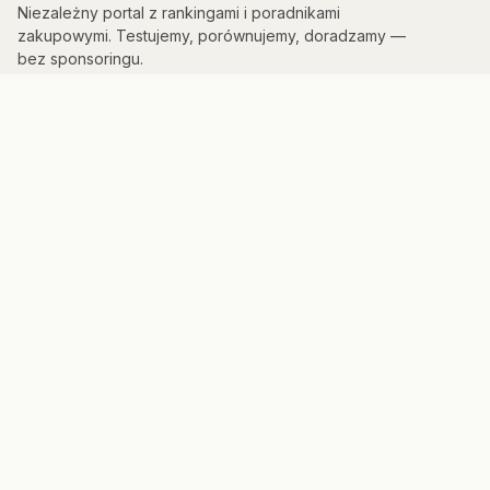
Niezależny portal z rankingami i poradnikami
zakupowymi. Testujemy, porównujemy, doradzamy —
bez sponsoringu.
KATEGORIE
Kuchnia & AGD
Elektronika
Sport & Fitness
Dom & Bezpieczeństwo
Uroda
PORTAL
Strona główna
Mapa strony