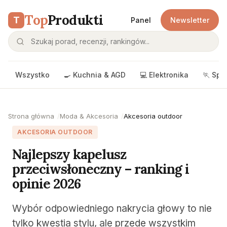
Top
Produkti
T
Panel
Newsletter
Wszystko
🍳 Kuchnia & AGD
💻 Elektronika
🏃 Spo
Strona główna
Moda & Akcesoria
Akcesoria outdoor
AKCESORIA OUTDOOR
Najlepszy kapelusz
przeciwsłoneczny – ranking i
opinie 2026
Wybór odpowiedniego nakrycia głowy to nie
tylko kwestia stylu, ale przede wszystkim