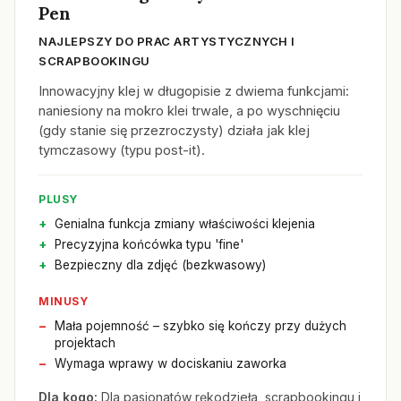
Pen
NAJLEPSZY DO PRAC ARTYSTYCZNYCH I
SCRAPBOOKINGU
Innowacyjny klej w długopisie z dwiema funkcjami:
naniesiony na mokro klei trwale, a po wyschnięciu
(gdy stanie się przezroczysty) działa jak klej
tymczasowy (typu post-it).
PLUSY
Genialna funkcja zmiany właściwości klejenia
Precyzyjna końcówka typu 'fine'
Bezpieczny dla zdjęć (bezkwasowy)
MINUSY
Mała pojemność – szybko się kończy przy dużych
projektach
Wymaga wprawy w dociskaniu zaworka
Dla kogo:
Dla pasjonatów rękodzieła, scrapbookingu i