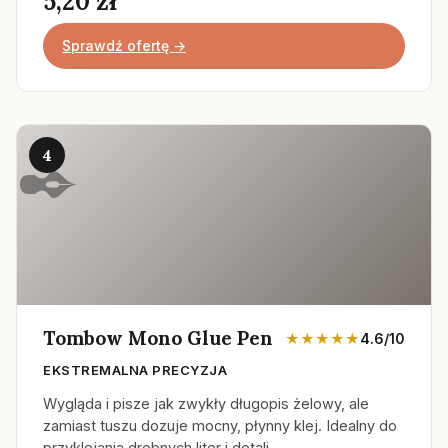
5,20 zł
Sprawdź ofertę →
4
Tombow Mono Glue Pen
★★★★★
4.6/10
EKSTREMALNA PRECYZJA
Wygląda i pisze jak zwykły długopis żelowy, ale
zamiast tuszu dozuje mocny, płynny klej. Idealny do
przyklejania drobnych liter i detali.