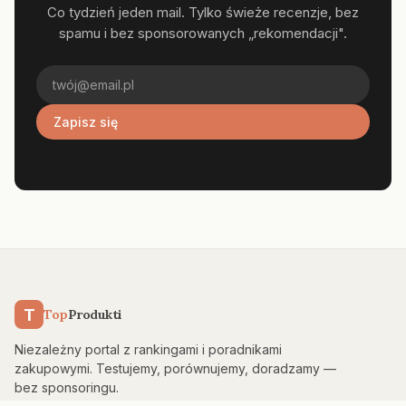
Co tydzień jeden mail. Tylko świeże recenzje, bez
spamu i bez sponsorowanych „rekomendacji".
Zapisz się
T
Top
Produkti
Niezależny portal z rankingami i poradnikami
zakupowymi. Testujemy, porównujemy, doradzamy —
bez sponsoringu.