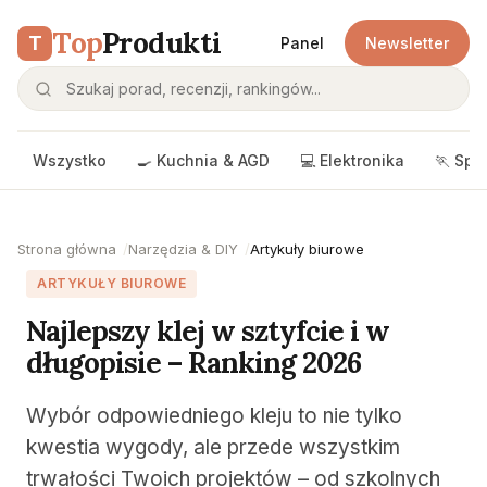
Top
Produkti
T
Panel
Newsletter
Wszystko
🍳 Kuchnia & AGD
💻 Elektronika
🏃 Spo
Strona główna
Narzędzia & DIY
Artykuły biurowe
ARTYKUŁY BIUROWE
Najlepszy klej w sztyfcie i w
długopisie – Ranking 2026
Wybór odpowiedniego kleju to nie tylko
kwestia wygody, ale przede wszystkim
trwałości Twoich projektów – od szkolnych