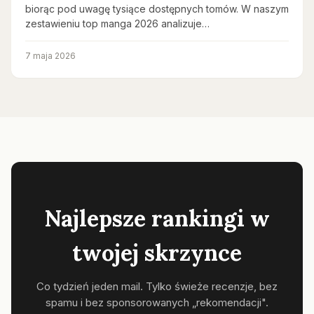
biorąc pod uwagę tysiące dostępnych tomów. W naszym
zestawieniu top manga 2026 analizuje…
7 maja 2026
Najlepsze rankingi w
twojej skrzynce
Co tydzień jeden mail. Tylko świeże recenzje, bez
spamu i bez sponsorowanych „rekomendacji".