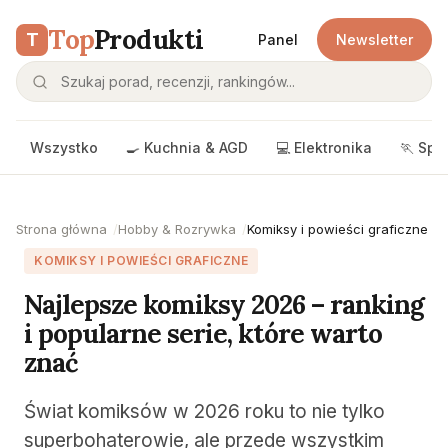
Top
Produkti
T
Panel
Newsletter
Wszystko
🍳 Kuchnia & AGD
💻 Elektronika
🏃 Spo
Strona główna
Hobby & Rozrywka
Komiksy i powieści graficzne
KOMIKSY I POWIEŚCI GRAFICZNE
Najlepsze komiksy 2026 – ranking
i popularne serie, które warto
znać
Świat komiksów w 2026 roku to nie tylko
superbohaterowie, ale przede wszystkim