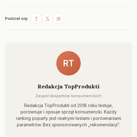
f
𝕏
✉
Podziel się:
RT
Redakcja TopProdukti
Zespół ekspertów konsumenckich
Redakcja TopProdukti od 2018 roku testuje,
porównuje i opisuje sprzęt konsumencki. Każdy
ranking poparty jest realnymi testami i porównaniami
parametrów. Bez sponsorowanych „rekomendacji".