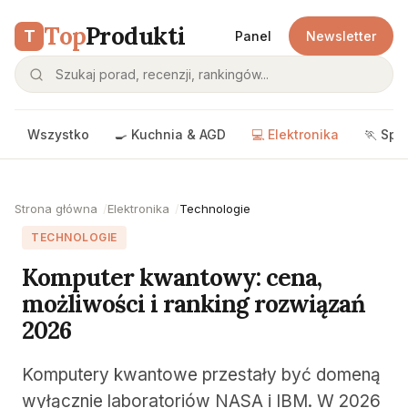
Top
Produkti
T
Panel
Newsletter
Wszystko
🍳 Kuchnia & AGD
💻 Elektronika
🏃 Spo
Strona główna
Elektronika
Technologie
TECHNOLOGIE
Komputer kwantowy: cena,
możliwości i ranking rozwiązań
2026
Komputery kwantowe przestały być domeną
wyłącznie laboratoriów NASA i IBM. W 2026