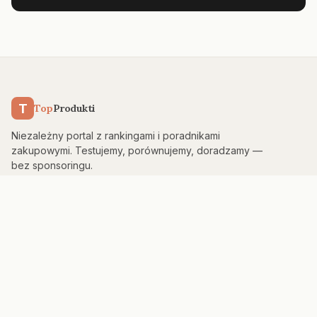
T
Top
Produkti
Niezależny portal z rankingami i poradnikami
zakupowymi. Testujemy, porównujemy, doradzamy —
bez sponsoringu.
KATEGORIE
Kuchnia & AGD
Elektronika
Sport & Fitness
Dom & Bezpieczeństwo