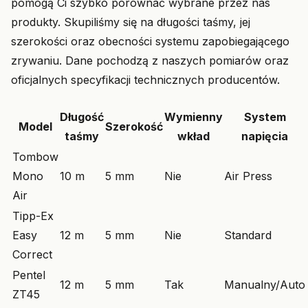
pomogą Ci szybko porównać wybrane przez nas
produkty. Skupiliśmy się na długości taśmy, jej
szerokości oraz obecności systemu zapobiegającego
zrywaniu. Dane pochodzą z naszych pomiarów oraz
oficjalnych specyfikacji technicznych producentów.
Długość
Wymienny
System
Model
Szerokość
taśmy
wkład
napięcia
Tombow
Mono
10 m
5 mm
Nie
Air Press
Air
Tipp-Ex
Easy
12 m
5 mm
Nie
Standard
Correct
Pentel
12 m
5 mm
Tak
Manualny/Auto
ZT45