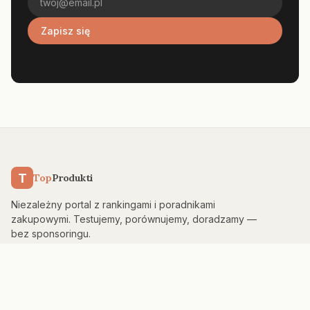
Zapisz się
T
Top
Produkti
Niezależny portal z rankingami i poradnikami
zakupowymi. Testujemy, porównujemy, doradzamy —
bez sponsoringu.
KATEGORIE
Kuchnia & AGD