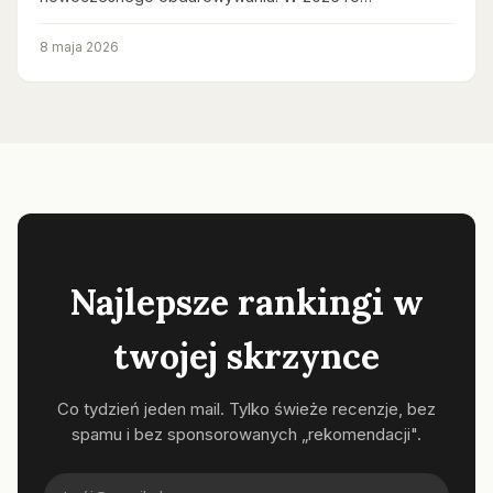
8 maja 2026
Najlepsze rankingi w
twojej skrzynce
Co tydzień jeden mail. Tylko świeże recenzje, bez
spamu i bez sponsorowanych „rekomendacji".