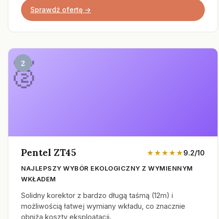
Sprawdź ofertę →
2
Pentel ZT45
★★★★★
9.2/10
NAJLEPSZY WYBÓR EKOLOGICZNY Z WYMIENNYM
WKŁADEM
Solidny korektor z bardzo długą taśmą (12m) i
możliwością łatwej wymiany wkładu, co znacznie
obniża koszty eksploatacji.