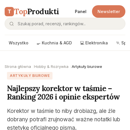
Top
Produkti
T
Panel
Newsletter
Wszystko
🍳 Kuchnia & AGD
💻 Elektronika
🏃 Spo
Strona główna
Hobby & Rozrywka
Artykuły biurowe
ARTYKUŁY BIUROWE
Najlepszy korektor w taśmie –
Ranking 2026 i opinie ekspertów
Korektor w taśmie to niby drobiazg, ale źle
dobrany potrafi zrujnować ważne notatki lub
estetykę oficjalnego pisma.