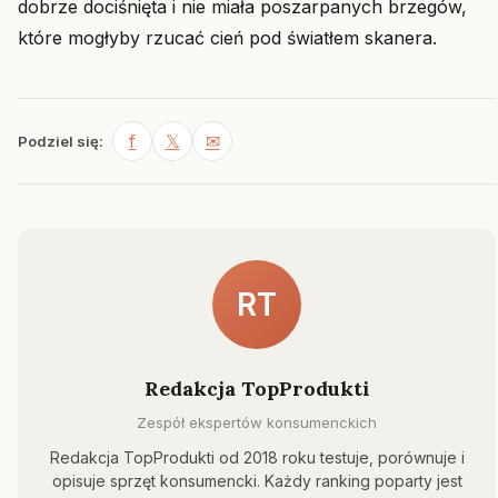
dobrze dociśnięta i nie miała poszarpanych brzegów,
które mogłyby rzucać cień pod światłem skanera.
f
𝕏
✉
Podziel się:
RT
Redakcja TopProdukti
Zespół ekspertów konsumenckich
Redakcja TopProdukti od 2018 roku testuje, porównuje i
opisuje sprzęt konsumencki. Każdy ranking poparty jest