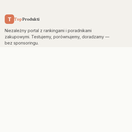
T
Top
Produkti
Niezależny portal z rankingami i poradnikami
zakupowymi. Testujemy, porównujemy, doradzamy —
bez sponsoringu.
KATEGORIE
Kuchnia & AGD
Elektronika
Sport & Fitness
Dom & Bezpieczeństwo
Uroda
PORTAL