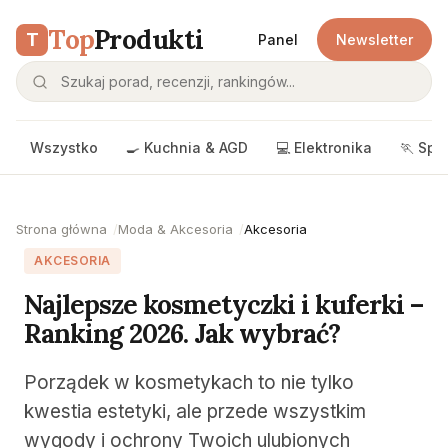
Top
Produkti
T
Panel
Newsletter
Wszystko
🍳 Kuchnia & AGD
💻 Elektronika
🏃 Spo
Strona główna
Moda & Akcesoria
Akcesoria
AKCESORIA
Najlepsze kosmetyczki i kuferki –
Ranking 2026. Jak wybrać?
Porządek w kosmetykach to nie tylko
kwestia estetyki, ale przede wszystkim
wygody i ochrony Twoich ulubionych