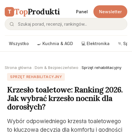
Top
Produkti
T
Panel
Newsletter
Wszystko
🍳 Kuchnia & AGD
💻 Elektronika
🏃 Spo
Strona główna
Dom & Bezpieczeństwo
Sprzęt rehabilitacyjny
SPRZĘT REHABILITACYJNY
Krzesło toaletowe: Ranking 2026.
Jak wybrać krzesło nocnik dla
dorosłych?
Wybór odpowiedniego krzesła toaletowego
to kluczowa decyzja dla komfortu i godności