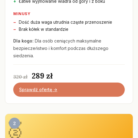
Łatwe wyjmowanie wiadra od góry i z boku
MINUSY
Dość duża waga utrudnia częste przenoszenie
Brak kółek w standardzie
Dla kogo:
Dla osób ceniących maksymalne
bezpieczeństwo i komfort podczas dłuższego
siedzenia.
289 zł
320 zł
Sprawdź ofertę →
2