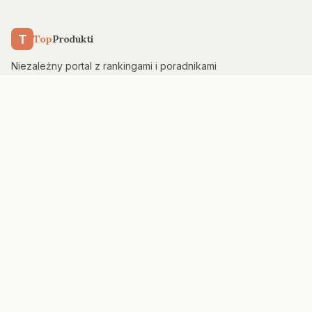
T
Top
Produkti
Niezależny portal z rankingami i poradnikami
zakupowymi. Testujemy, porównujemy, doradzamy —
bez sponsoringu.
KATEGORIE
Kuchnia & AGD
Elektronika
Sport & Fitness
Dom & Bezpieczeństwo
Uroda
PORTAL