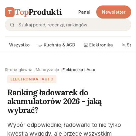
Top
Produkti
T
Panel
Newsletter
Wszystko
🍳 Kuchnia & AGD
💻 Elektronika
🏃 Spo
Strona główna
Motoryzacja
Elektronika i Auto
ELEKTRONIKA I AUTO
Ranking ładowarek do
akumulatorów 2026 – jaką
wybrać?
Wybór odpowiedniej ładowarki to nie tylko
kwestia wygody, ale przede wszystkim