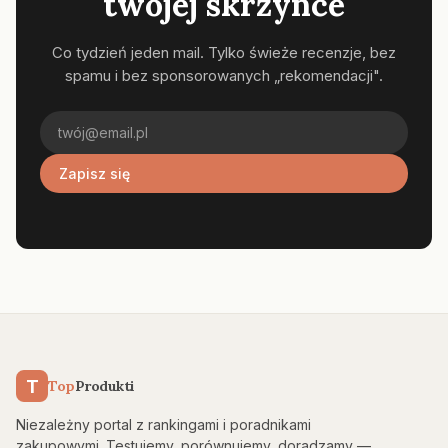
twojej skrzynce
Co tydzień jeden mail. Tylko świeże recenzje, bez
spamu i bez sponsorowanych „rekomendacji".
Zapisz się
T
Top
Produkti
Niezależny portal z rankingami i poradnikami
zakupowymi. Testujemy, porównujemy, doradzamy —