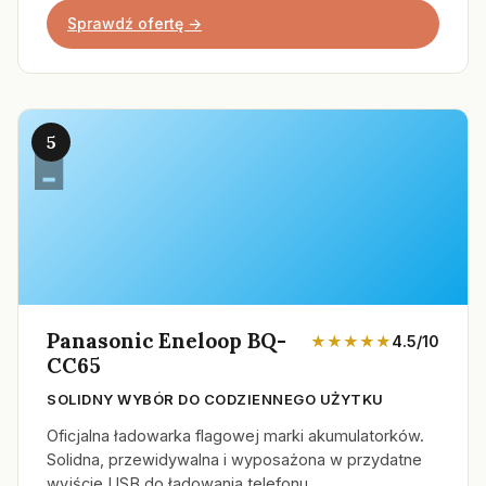
Sprawdź ofertę →
5
Panasonic Eneloop BQ-
★★★★★
4.5/10
CC65
SOLIDNY WYBÓR DO CODZIENNEGO UŻYTKU
Oficjalna ładowarka flagowej marki akumulatorków.
Solidna, przewidywalna i wyposażona w przydatne
wyjście USB do ładowania telefonu.