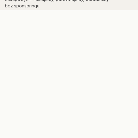
bez sponsoringu.
KATEGORIE
Kuchnia & AGD
Elektronika
Sport & Fitness
Dom & Bezpieczeństwo
Uroda
PORTAL
Strona główna
Mapa strony
Panel admina