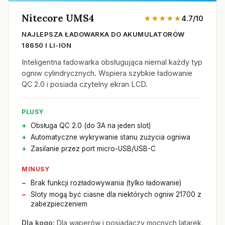
Nitecore UMS4
★★★★★
4.7/10
NAJLEPSZA ŁADOWARKA DO AKUMULATORÓW
18650 I LI-ION
Inteligentna ładowarka obsługująca niemal każdy typ
ogniw cylindrycznych. Wspiera szybkie ładowanie
QC 2.0 i posiada czytelny ekran LCD.
PLUSY
Obsługa QC 2.0 (do 3A na jeden slot)
Automatyczne wykrywanie stanu zużycia ogniwa
Zasilanie przez port micro-USB/USB-C
MINUSY
Brak funkcji rozładowywania (tylko ładowanie)
Sloty mogą być ciasne dla niektórych ogniw 21700 z
zabezpieczeniem
Dla kogo:
Dla waperów i posiadaczy mocnych latarek.