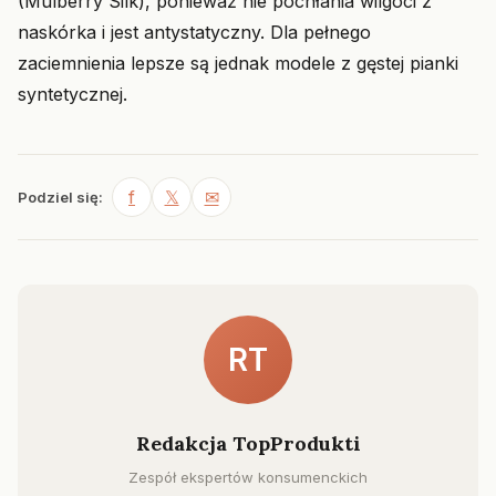
(Mulberry Silk), ponieważ nie pochłania wilgoci z
naskórka i jest antystatyczny. Dla pełnego
zaciemnienia lepsze są jednak modele z gęstej pianki
syntetycznej.
f
𝕏
✉
Podziel się:
RT
Redakcja TopProdukti
Zespół ekspertów konsumenckich