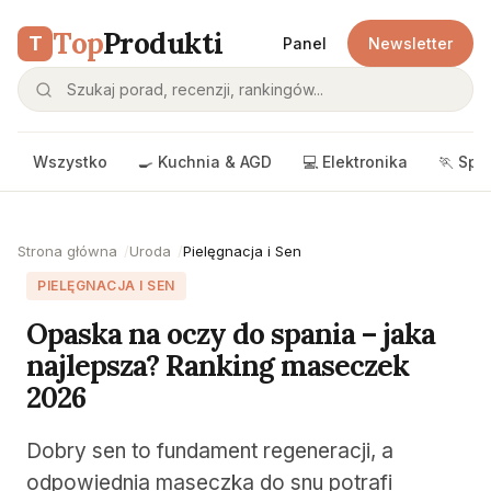
Top
Produkti
T
Panel
Newsletter
Wszystko
🍳 Kuchnia & AGD
💻 Elektronika
🏃 Spo
Strona główna
Uroda
Pielęgnacja i Sen
PIELĘGNACJA I SEN
Opaska na oczy do spania – jaka
najlepsza? Ranking maseczek
2026
Dobry sen to fundament regeneracji, a
odpowiednia maseczka do snu potrafi