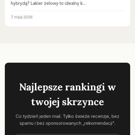
hybrydą? Lakier żelowy to idealny k…
7 maja 2026
Najlepsze rankingi w
twojej skrzynce
Co tydzień jeden mail. Tylko świeże recenzje, bez
spamu i bez sponsorowanych „rekomendacji".