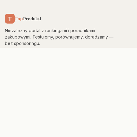
T
Top
Produkti
Niezależny portal z rankingami i poradnikami
zakupowymi. Testujemy, porównujemy, doradzamy —
bez sponsoringu.
KATEGORIE
Kuchnia & AGD
Elektronika
Sport & Fitness
Dom & Bezpieczeństwo
Uroda
PORTAL