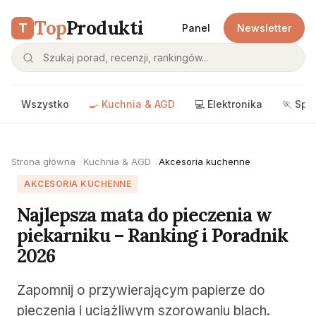
Top
Produkti
T
Panel
Newsletter
Wszystko
🍳 Kuchnia & AGD
💻 Elektronika
🏃 Spo
Strona główna
Kuchnia & AGD
Akcesoria kuchenne
AKCESORIA KUCHENNE
Najlepsza mata do pieczenia w
piekarniku – Ranking i Poradnik
2026
Zapomnij o przywierającym papierze do
pieczenia i uciążliwym szorowaniu blach.