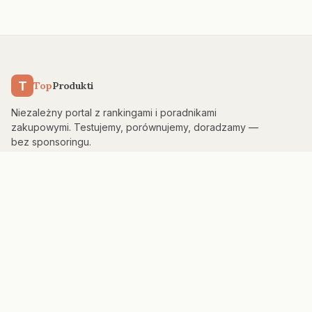
T
Top
Produkti
Niezależny portal z rankingami i poradnikami
zakupowymi. Testujemy, porównujemy, doradzamy —
bez sponsoringu.
KATEGORIE
Kuchnia & AGD
Elektronika
Sport & Fitness
Dom & Bezpieczeństwo
Uroda