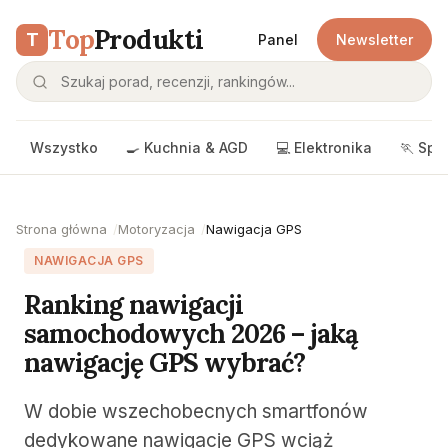
Top
Produkti
T
Panel
Newsletter
Wszystko
🍳 Kuchnia & AGD
💻 Elektronika
🏃 Spo
Strona główna
Motoryzacja
Nawigacja GPS
NAWIGACJA GPS
Ranking nawigacji
samochodowych 2026 – jaką
nawigację GPS wybrać?
W dobie wszechobecnych smartfonów
dedykowane nawigacje GPS wciąż