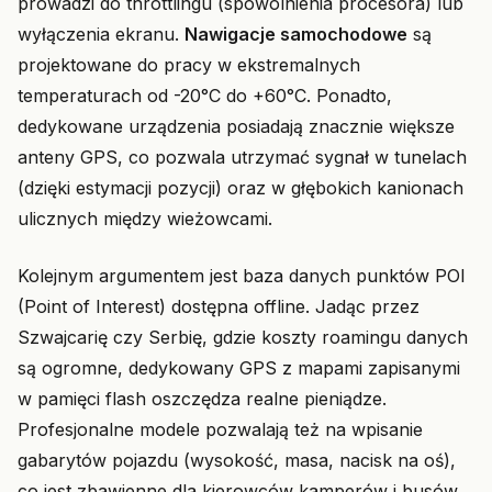
prowadzi do throttlingu (spowolnienia procesora) lub
wyłączenia ekranu.
Nawigacje samochodowe
są
projektowane do pracy w ekstremalnych
temperaturach od -20°C do +60°C. Ponadto,
dedykowane urządzenia posiadają znacznie większe
anteny GPS, co pozwala utrzymać sygnał w tunelach
(dzięki estymacji pozycji) oraz w głębokich kanionach
ulicznych między wieżowcami.
Kolejnym argumentem jest baza danych punktów POI
(Point of Interest) dostępna offline. Jadąc przez
Szwajcarię czy Serbię, gdzie koszty roamingu danych
są ogromne, dedykowany GPS z mapami zapisanymi
w pamięci flash oszczędza realne pieniądze.
Profesjonalne modele pozwalają też na wpisanie
gabarytów pojazdu (wysokość, masa, nacisk na oś),
co jest zbawienne dla kierowców kamperów i busów,