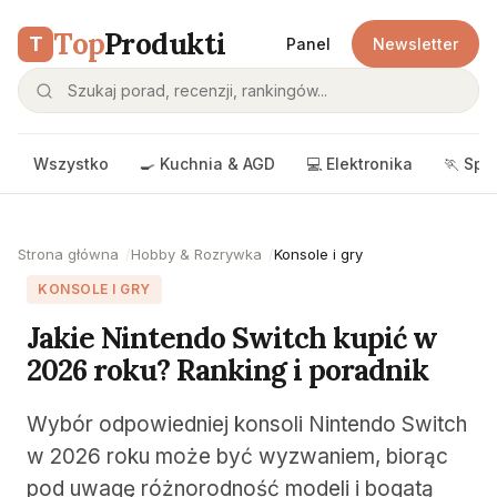
Top
Produkti
T
Panel
Newsletter
Wszystko
🍳 Kuchnia & AGD
💻 Elektronika
🏃 Spo
Strona główna
Hobby & Rozrywka
Konsole i gry
KONSOLE I GRY
Jakie Nintendo Switch kupić w
2026 roku? Ranking i poradnik
Wybór odpowiedniej konsoli Nintendo Switch
w 2026 roku może być wyzwaniem, biorąc
pod uwagę różnorodność modeli i bogatą