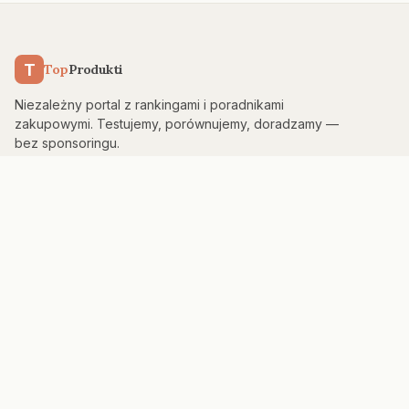
T
Top
Produkti
Niezależny portal z rankingami i poradnikami
zakupowymi. Testujemy, porównujemy, doradzamy —
bez sponsoringu.
KATEGORIE
Kuchnia & AGD
Elektronika
Sport & Fitness
Dom & Bezpieczeństwo
Uroda