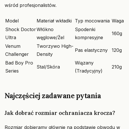
wśród profesjonalistów.
Model
Materiał wkładki
Typ mocowania
Waga
Shock Doctor
Włókno
Spodenki
160g
Ultra
węglowe/Żel
kompresyjne
Venum
Tworzywo High-
Pas elastyczny
120g
Challenger
Density
Bad Boy Pro
Wiązany
Stal/Skóra
210g
Series
(Tradycyjny)
Najczęściej zadawane pytania
Jak dobrać rozmiar ochraniacza krocza?
Rozmiar dobieramy głównie na podstawie obwodu w