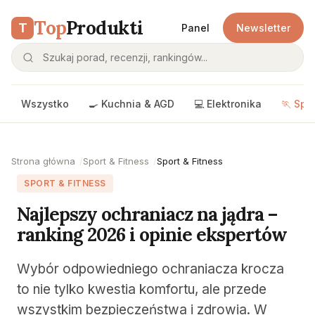
Top
Produkti
T
Panel
Newsletter
Wszystko
🍳 Kuchnia & AGD
💻 Elektronika
🏃 Spo
Strona główna
Sport & Fitness
Sport & Fitness
SPORT & FITNESS
Najlepszy ochraniacz na jądra –
ranking 2026 i opinie ekspertów
Wybór odpowiedniego ochraniacza krocza
to nie tylko kwestia komfortu, ale przede
wszystkim bezpieczeństwa i zdrowia. W