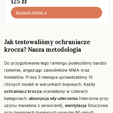
125 zł
Sprawdź ofertę →
Jak testowaliśmy ochraniacze
krocza? Nasza metodologia
Do przygotowania tego rankingu podeszliśmy bardzo
rzetelnie, angażując zawodników MMA oraz
hokeistów. Przez 3 miesiące sprawdzaliśmy 15
różnych modeli w warunkach bojowych. Każdy
ochraniacz krocza
ocenialiśmy w czterech
kategoriach:
absorpcja siły uderzenia
(mierzona przy
użyciu manekina z sensorami),
wentylacja
(kluczowa
przy treningach trwających powyżej 90 minut),