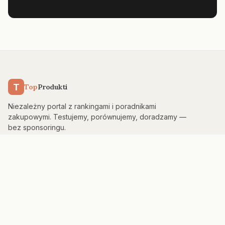
T
Top
Produkti
Niezależny portal z rankingami i poradnikami
zakupowymi. Testujemy, porównujemy, doradzamy —
bez sponsoringu.
KATEGORIE
Kuchnia & AGD
Elektronika
Sport & Fitness
Dom & Bezpieczeństwo