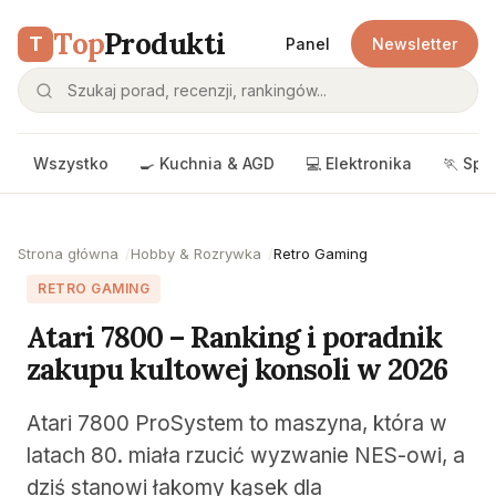
Top
Produkti
T
Panel
Newsletter
Wszystko
🍳 Kuchnia & AGD
💻 Elektronika
🏃 Spo
Strona główna
Hobby & Rozrywka
Retro Gaming
RETRO GAMING
Atari 7800 – Ranking i poradnik
zakupu kultowej konsoli w 2026
Atari 7800 ProSystem to maszyna, która w
latach 80. miała rzucić wyzwanie NES-owi, a
dziś stanowi łakomy kąsek dla