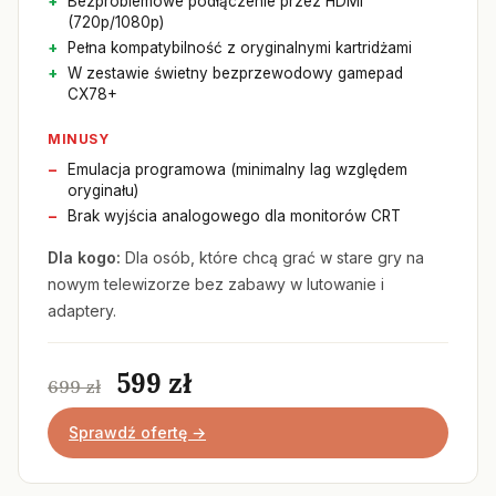
Bezproblemowe podłączenie przez HDMI
(720p/1080p)
Pełna kompatybilność z oryginalnymi kartridżami
W zestawie świetny bezprzewodowy gamepad
CX78+
MINUSY
Emulacja programowa (minimalny lag względem
oryginału)
Brak wyjścia analogowego dla monitorów CRT
Dla kogo:
Dla osób, które chcą grać w stare gry na
nowym telewizorze bez zabawy w lutowanie i
adaptery.
599 zł
699 zł
Sprawdź ofertę →