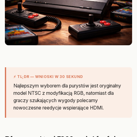
⚡ TL;DR — WNIOSKI W 30 SEKUND
Najlepszym wyborem dla purystów jest oryginalny
model NTSC z modyfikacją RGB, natomiast dla
graczy szukających wygody polecamy
nowoczesne reedycje wspierające HDMI.