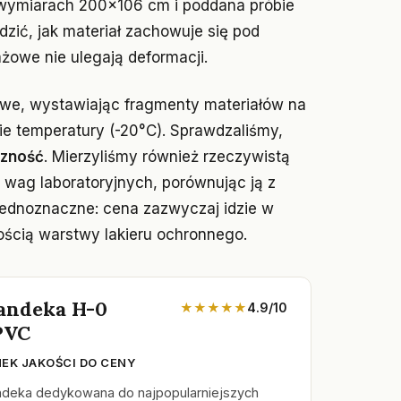
wymiarach 200x106 cm i poddana próbie
zić, jak materiał zachowuje się pod
owe nie ulegają deformacji.
owe, wystawiając fragmenty materiałów na
kie temperatury (-20°C). Sprawdzaliśmy,
czność
. Mierzyliśmy również rzeczywistą
wag laboratoryjnych, porównując ją z
jednoznaczne: cena zazwyczaj idzie w
bością warstwy lakieru ochronnego.
landeka H-0
★★★★★
4.9/10
PVC
EK JAKOŚCI DO CENY
andeka dedykowana do najpopularniejszych