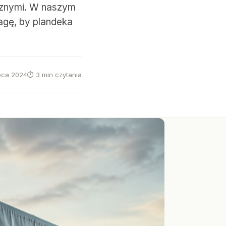
cznymi. W naszym
agę, by plandeka
ipca 2024
⏱ 3 min czytania