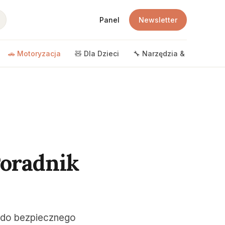
Panel
Newsletter
🚗 Motoryzacja
🧸 Dla Dzieci
🔧 Narzędzia & DIY
🎲 
oradnik
 do bezpiecznego