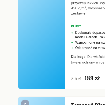
przyczep lekkich. W
450 g/m², wyposażona
zestawie.
PLUSY
Doskonałe dopaso
modeli Garden Trail
Wzmocnione narożn
Odporność na mróz
Dla kogo:
Dla właścic
trwałej ochrony w roz
189 zł
219 zł
2
Temared Pla