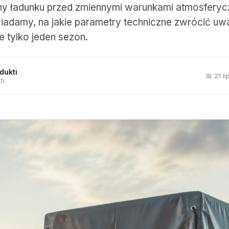
ony ładunku przed zmiennymi warunkami atmosfery
adamy, na jakie parametry techniczne zwrócić uw
ie tylko jeden sezon.
dukti
📅 21 l
ti