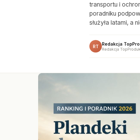
transportu i ochr
poradniku podpowi
służyła latami, a n
Redakcja TopPro
RT
Redakcja TopProduk