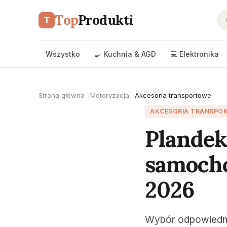
Top
Produkti
T
Wszystko
🍳 Kuchnia & AGD
💻 Elektronika
Strona główna
Motoryzacja
Akcesoria transportowe
AKCESORIA TRANSPO
Plandek
samocho
2026
Wybór odpowiedni