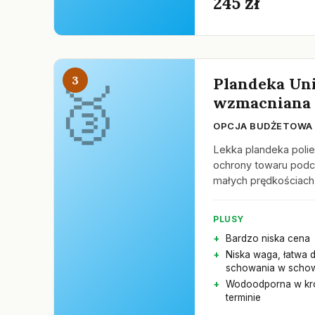
245 zł
3
Plandeka Un
wzmacniana 
OPCJA BUDŻETOWA
Lekka plandeka poli
ochrony towaru podcz
małych prędkościach
PLUSY
Bardzo niska cena
Niska waga, łatwa 
schowania w scho
Wodoodporna w kr
terminie