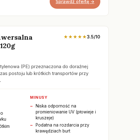
Sprawdź ofertę →
iwersalna
★★★★★
3.5/10
120g
etylenowa (PE) przeznaczona do doraźnej
as postoju lub krótkich transportów przy
.
MINUSY
Niska odporność na
promieniowanie UV (płowieje i
do
kruszeje)
wku
Podatna na rozdarcia przy
ótkim
krawędziach burt