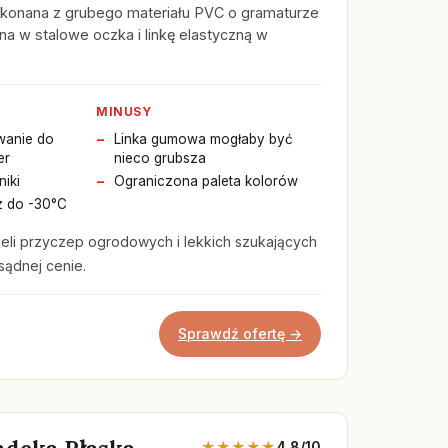
ykonana z grubego materiału PVC o gramaturze
 w stalowe oczka i linkę elastyczną w
MINUSY
wanie do
Linka gumowa mogłaby być
er
nieco grubsza
iki
Ograniczona paleta kolorów
 do -30°C
ieli przyczep ogrodowych i lekkich szukających
sądnej cenie.
Sprawdź ofertę →
ndeka Płaska
★★★★★
4.8/10