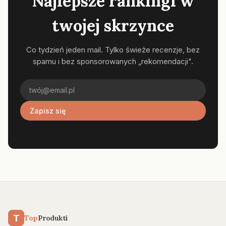
Najlepsze rankingi w
twojej skrzynce
Co tydzień jeden mail. Tylko świeże recenzje, bez
spamu i bez sponsorowanych „rekomendacji".
Zapisz się
T
Top
Produkti