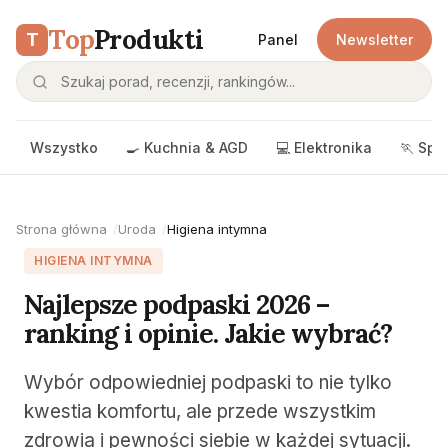
Top
Produkti
T
Panel
Newsletter
Wszystko
🍳 Kuchnia & AGD
💻 Elektronika
🏃 Spo
Strona główna
Uroda
Higiena intymna
HIGIENA INTYMNA
Najlepsze podpaski 2026 –
ranking i opinie. Jakie wybrać?
Wybór odpowiedniej podpaski to nie tylko
kwestia komfortu, ale przede wszystkim
zdrowia i pewności siebie w każdej sytuacji.