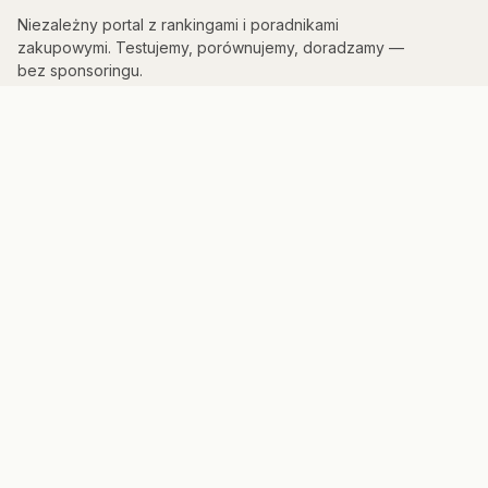
Niezależny portal z rankingami i poradnikami
zakupowymi. Testujemy, porównujemy, doradzamy —
bez sponsoringu.
KATEGORIE
Kuchnia & AGD
Elektronika
Sport & Fitness
Dom & Bezpieczeństwo
Uroda
PORTAL
Strona główna
Mapa strony