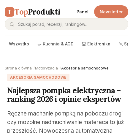
Top
Produkti
T
Panel
Newsletter
Wszystko
🍳 Kuchnia & AGD
💻 Elektronika
🏃 Spo
Strona główna
Motoryzacja
Akcesoria samochodowe
AKCESORIA SAMOCHODOWE
Najlepsza pompka elektryczna –
ranking 2026 i opinie ekspertów
Ręczne machanie pompką na poboczu drogi
czy mozolne nadmuchiwanie materaca to już
przeszłość. Nowoczesna automatyczna