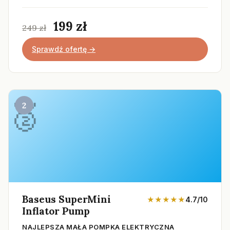
199 zł
249 zł
Sprawdź ofertę →
2
Baseus SuperMini
★★★★★
4.7/10
Inflator Pump
NAJLEPSZA MAŁA POMPKA ELEKTRYCZNA