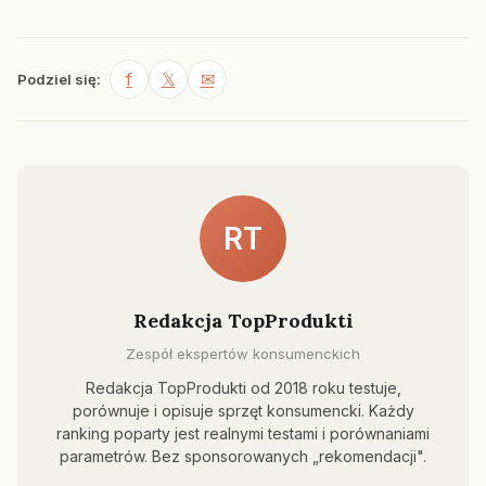
f
𝕏
✉
Podziel się:
RT
Redakcja TopProdukti
Zespół ekspertów konsumenckich
Redakcja TopProdukti od 2018 roku testuje,
porównuje i opisuje sprzęt konsumencki. Każdy
ranking poparty jest realnymi testami i porównaniami
parametrów. Bez sponsorowanych „rekomendacji".