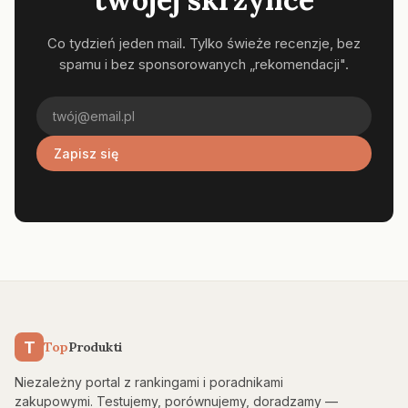
Co tydzień jeden mail. Tylko świeże recenzje, bez
spamu i bez sponsorowanych „rekomendacji".
Zapisz się
T
Top
Produkti
Niezależny portal z rankingami i poradnikami
zakupowymi. Testujemy, porównujemy, doradzamy —