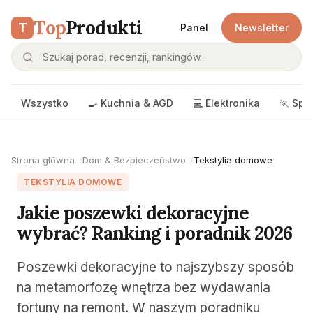
Top
Produkti
T
Panel
Newsletter
Wszystko
🍳 Kuchnia & AGD
💻 Elektronika
🏃 Spo
Strona główna
Dom & Bezpieczeństwo
Tekstylia domowe
TEKSTYLIA DOMOWE
Jakie poszewki dekoracyjne
wybrać? Ranking i poradnik 2026
Poszewki dekoracyjne to najszybszy sposób
na metamorfozę wnętrza bez wydawania
fortuny na remont. W naszym poradniku