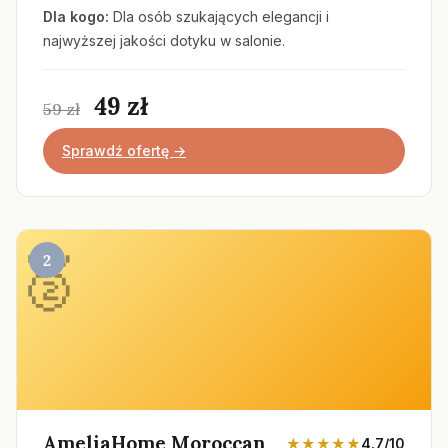
Dla kogo:
Dla osób szukających elegancji i
najwyższej jakości dotyku w salonie.
49 zł
59 zł
Sprawdź ofertę →
2
AmeliaHome Moroccan
★★★★★
4.7/10