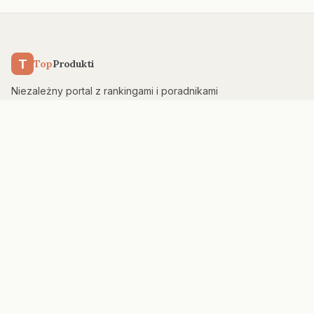
T
Top
Produkti
Niezależny portal z rankingami i poradnikami
zakupowymi. Testujemy, porównujemy, doradzamy —
bez sponsoringu.
KATEGORIE
Kuchnia & AGD
Elektronika
Sport & Fitness
Dom & Bezpieczeństwo
Uroda