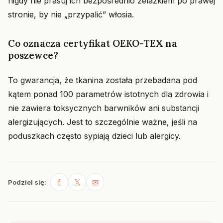
nigdy nie prasuj ich bezpośrednio żelazkiem po prawej
stronie, by nie „przypalić” włosia.
Co oznacza certyfikat OEKO-TEX na
poszewce?
To gwarancja, że tkanina została przebadana pod
kątem ponad 100 parametrów istotnych dla zdrowia i
nie zawiera toksycznych barwników ani substancji
alergizujących. Jest to szczególnie ważne, jeśli na
poduszkach często sypiają dzieci lub alergicy.
f
𝕏
✉
Podziel się: