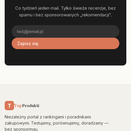
Co tydzień jeden mail. Tylko świeże recenzje, bez
spamu i bez sponsorowanych „rekomendacji".
Zapisz się
T
Top
Produkti
Niezależny portal z rankingami i poradnikami
zakupowymi. Testujemy, porównujemy, doradzamy —
bez sponsoringu.