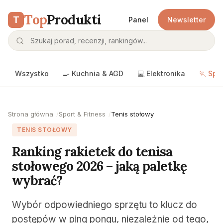
Top
Produkti
T
Panel
Newsletter
Wszystko
🍳 Kuchnia & AGD
💻 Elektronika
🏃 Spo
Strona główna
Sport & Fitness
Tenis stołowy
TENIS STOŁOWY
Ranking rakietek do tenisa
stołowego 2026 – jaką paletkę
wybrać?
Wybór odpowiedniego sprzętu to klucz do
postępów w ping pongu, niezależnie od tego,