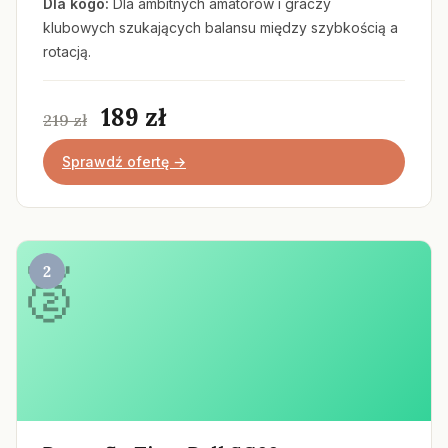
Dla kogo:
Dla ambitnych amatorów i graczy
klubowych szukających balansu między szybkością a
rotacją.
189 zł
219 zł
Sprawdź ofertę →
2