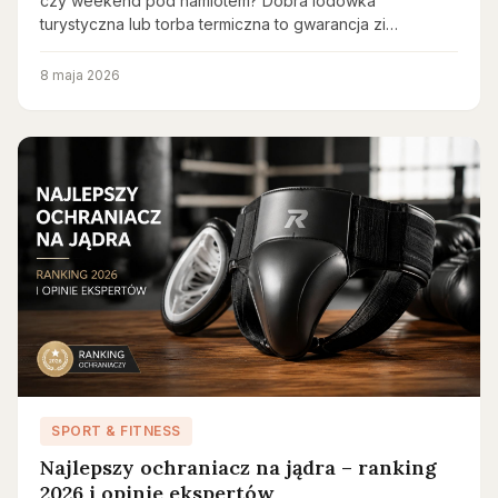
czy weekend pod namiotem? Dobra lodówka
turystyczna lub torba termiczna to gwarancja zi…
8 maja 2026
SPORT & FITNESS
Najlepszy ochraniacz na jądra – ranking
2026 i opinie ekspertów