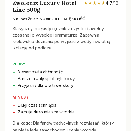
Zwolenix Luxury Hotel
★★★★★
4.7/10
Line 500g
NAJWYŻSZY KOMFORT I MIĘKKOŚĆ
Klasyczny, mięsisty ręcznik z czystej bawełny
czesanej o wysokiej gramaturze. Zapewnia
królewskie doznania po wyjściu z wody i świetną
izolację od podłoża.
PLUSY
Niesamowita chłonność
Bardzo trwały splot pętelkowy
Przyjazny dla wrażliwej skóry
MINUSY
Długi czas schnięcia
Zajmuje dużo miejsca w torbie
Dla kogo:
Dla fanów tradycyjnych rozwiązań, którzy
na plażę jadą samochodem i cenią wygodę.