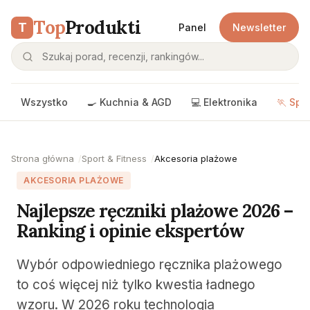
Top
Produkti
T
Panel
Newsletter
Wszystko
🍳 Kuchnia & AGD
💻 Elektronika
🏃 Spo
Strona główna
Sport & Fitness
Akcesoria plażowe
AKCESORIA PLAŻOWE
Najlepsze ręczniki plażowe 2026 –
Ranking i opinie ekspertów
Wybór odpowiedniego ręcznika plażowego
to coś więcej niż tylko kwestia ładnego
wzoru. W 2026 roku technologia