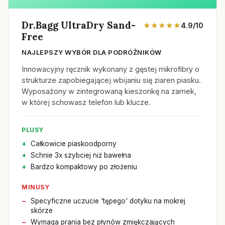
Dr.Bagg UltraDry Sand-
★★★★★
4.9/10
Free
NAJLEPSZY WYBÓR DLA PODRÓŻNIKÓW
Innowacyjny ręcznik wykonany z gęstej mikrofibry o
strukturze zapobiegającej wbijaniu się ziaren piasku.
Wyposażony w zintegrowaną kieszonkę na zamek,
w której schowasz telefon lub klucze.
PLUSY
Całkowicie piaskoodporny
Schnie 3x szybciej niż bawełna
Bardzo kompaktowy po złożeniu
MINUSY
Specyficzne uczucie 'tępego' dotyku na mokrej
skórze
Wymaga prania bez płynów zmiękczających