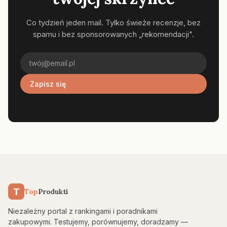
Co tydzień jeden mail. Tylko świeże recenzje, bez
spamu i bez sponsorowanych „rekomendacji".
Zapisz się
T
Top
Produkti
Niezależny portal z rankingami i poradnikami
zakupowymi. Testujemy, porównujemy, doradzamy —