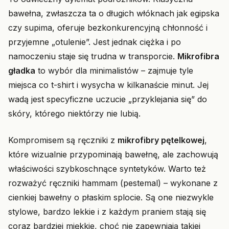
bawełna, zwłaszcza ta o długich włóknach jak egipska
czy supima, oferuje bezkonkurencyjną chłonność i
przyjemne „otulenie”. Jest jednak ciężka i po
namoczeniu staje się trudna w transporcie.
Mikrofibra
gładka
to wybór dla minimalistów – zajmuje tyle
miejsca co t-shirt i wysycha w kilkanaście minut. Jej
wadą jest specyficzne uczucie „przyklejania się” do
skóry, którego niektórzy nie lubią.
Kompromisem są ręczniki z
mikrofibry pętelkowej
,
które wizualnie przypominają bawełnę, ale zachowują
właściwości szybkoschnące syntetyków. Warto też
rozważyć ręczniki hammam (pestemal) – wykonane z
cienkiej bawełny o płaskim splocie. Są one niezwykle
stylowe, bardzo lekkie i z każdym praniem stają się
coraz bardziej miękkie, choć nie zapewniają takiej