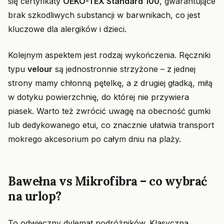
się certyfikaty
OEKO-TEX Standard 100
, gwarantujące
brak szkodliwych substancji w barwnikach, co jest
kluczowe dla alergików i dzieci.
Kolejnym aspektem jest rodzaj wykończenia. Ręczniki
typu
velour
są jednostronnie strzyżone – z jednej
strony mamy chłonną pętelkę, a z drugiej gładką, miłą
w dotyku powierzchnię, do której nie przywiera
piasek. Warto też zwrócić uwagę na obecność gumki
lub dedykowanego etui, co znacznie ułatwia transport
mokrego akcesorium po całym dniu na plaży.
Bawełna vs Mikrofibra – co wybrać
na urlop?
To odwieczny dylemat podróżników. Klasyczna