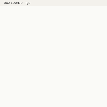
bez sponsoringu.
KATEGORIE
Kuchnia & AGD
Elektronika
Sport & Fitness
Dom & Bezpieczeństwo
Uroda
PORTAL
Strona główna
Mapa strony
Panel admina