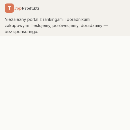
T
Top
Produkti
Niezależny portal z rankingami i poradnikami
zakupowymi. Testujemy, porównujemy, doradzamy —
bez sponsoringu.
KATEGORIE
Kuchnia & AGD
Elektronika
Sport & Fitness
Dom & Bezpieczeństwo
Uroda
PORTAL
Strona główna