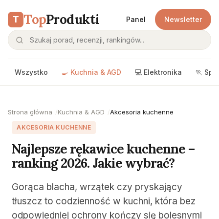
Top
Produkti
T
Panel
Newsletter
Wszystko
🍳 Kuchnia & AGD
💻 Elektronika
🏃 Spo
Strona główna
Kuchnia & AGD
Akcesoria kuchenne
AKCESORIA KUCHENNE
Najlepsze rękawice kuchenne –
ranking 2026. Jakie wybrać?
Gorąca blacha, wrzątek czy pryskający
tłuszcz to codzienność w kuchni, która bez
odpowiedniej ochrony kończy się bolesnymi