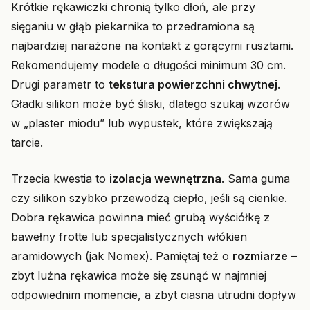
Krótkie rękawiczki chronią tylko dłoń, ale przy
sięganiu w głąb piekarnika to przedramiona są
najbardziej narażone na kontakt z gorącymi rusztami.
Rekomendujemy modele o długości minimum 30 cm.
Drugi parametr to
tekstura powierzchni chwytnej
.
Gładki silikon może być śliski, dlatego szukaj wzorów
w „plaster miodu” lub wypustek, które zwiększają
tarcie.
Trzecia kwestia to
izolacja wewnętrzna
. Sama guma
czy silikon szybko przewodzą ciepło, jeśli są cienkie.
Dobra rękawica powinna mieć grubą wyściółkę z
bawełny frotte lub specjalistycznych włókien
aramidowych (jak Nomex). Pamiętaj też o
rozmiarze
–
zbyt luźna rękawica może się zsunąć w najmniej
odpowiednim momencie, a zbyt ciasna utrudni dopływ