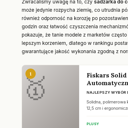
Zwracaliśmy uwagę na to, czy
sadzarka do c
może jedynie rozpycha ziemię, co utrudnia pó
również odporność na korozję po pozostawieni
godzin oraz łatwość czyszczenia mechanizm
pokazuje, że tanie modele z marketów często
lepszym korzeniem, dlatego w rankingu post
gwarantujące jakość wykonania zgodną z no
1
Fiskars Soli
Automatycz
NAJLEPSZY WYBÓR 
Solidna, polimerowa 
12,5 cm i ergonomic
PLUSY