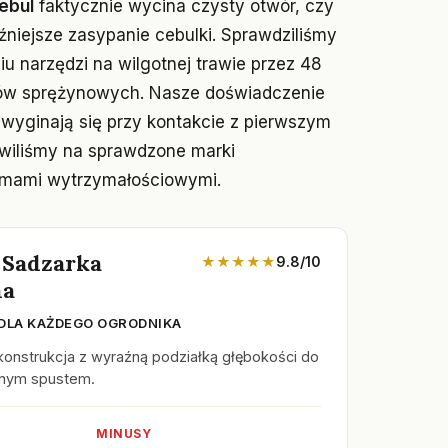
ebul
faktycznie wycina czysty otwór, czy
źniejsze zasypanie cebulki. Sprawdziliśmy
u narzędzi na wilgotnej trawie przez 48
ów sprężynowych. Nasze doświadczenie
 wyginają się przy kontakcie z pierwszym
awiliśmy na sprawdzone marki
rmami wytrzymałościowymi.
d Sadzarka
★★★★★
9.8/10
na
DLA KAŻDEGO OGRODNIKA
konstrukcja z wyraźną podziałką głębokości do
znym spustem.
MINUSY