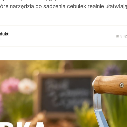
re narzędzia do sadzenia cebulek realnie ułatwiaj
dukti
📅 3 l
ti