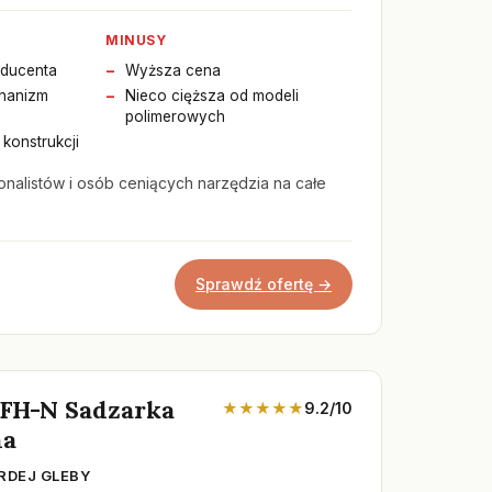
MINUSY
oducenta
Wyższa cena
hanizm
Nieco cięższa od modeli
polimerowych
konstrukcji
onalistów i osób ceniących narzędzia na całe
Sprawdź ofertę →
 FH-N Sadzarka
★★★★★
9.2/10
na
RDEJ GLEBY