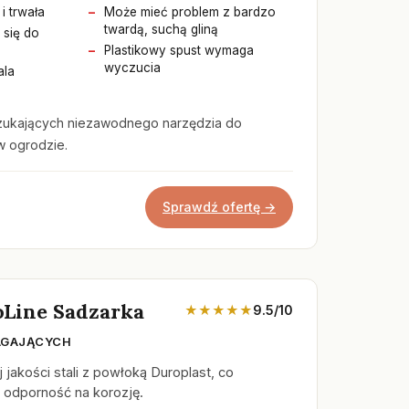
i trwała
Może mieć problem z bardzo
twardą, suchą gliną
 się do
Plastikowy spust wymaga
wyczucia
ala
zukających niezawodnego narzędzia do
w ogrodzie.
Sprawdź ofertę →
oLine Sadzarka
★★★★★
9.5/10
AGAJĄCYCH
jakości stali z powłoką Duroplast, co
 odporność na korozję.