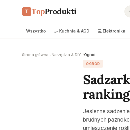
Top
Produkti
T
Wszystko
🍳 Kuchnia & AGD
💻 Elektronika
Strona główna
Narzędzia & DIY
Ogród
OGRÓD
Sadzark
ranking
Jesienne sadzenie
brudnych paznokc
umieszczenie rośl