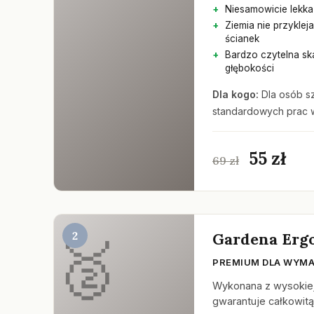
Niesamowicie lekka 
Ziemia nie przykleja
ścianek
Bardzo czytelna sk
głębokości
Dla kogo:
Dla osób s
standardowych prac 
55 zł
69 zł
2
Gardena Erg
PREMIUM DLA WYM
Wykonana z wysokiej 
gwarantuje całkowitą