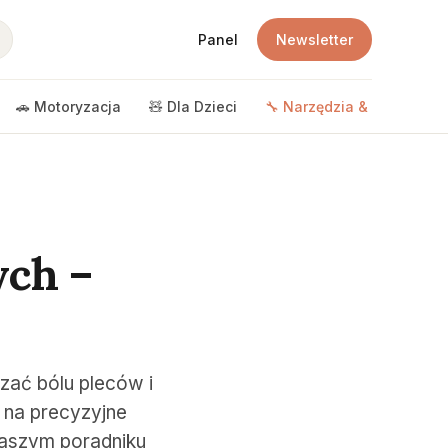
Panel
Newsletter
🚗 Motoryzacja
🧸 Dla Dzieci
🔧 Narzędzia & DIY
🎲 
ych –
zać bólu pleców i
 na precyzyjne
naszym poradniku