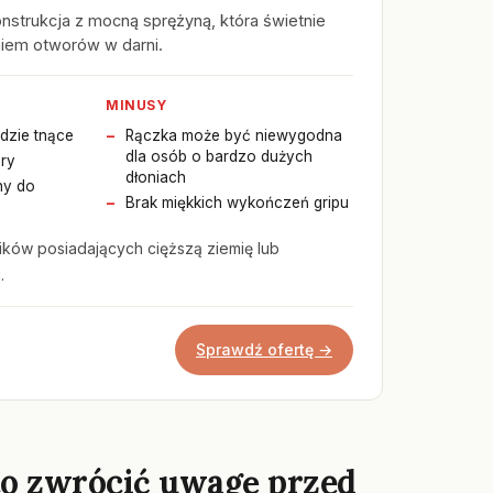
nstrukcja z mocną sprężyną, która świetnie
niem otworów w darni.
MINUSY
dzie tnące
Rączka może być niewygodna
dla osób o bardzo dużych
ry
dłoniach
ny do
Brak miękkich wykończeń gripu
ków posiadających cięższą ziemię lub
.
Sprawdź ofertę →
o zwrócić uwagę przed