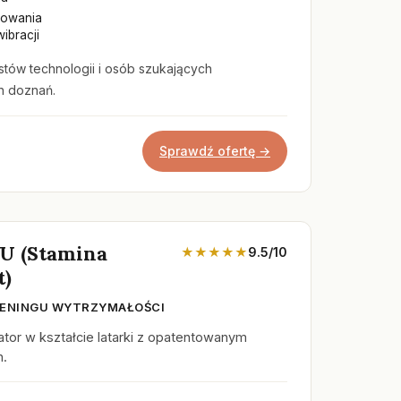
mowania
ibracji
stów technologii i osób szukających
h doznań.
Sprawdź ofertę →
TU (Stamina
★★★★★
9.5/10
t)
TRENINGU WYTRZYMAŁOŚCI
tor w kształcie latarki z opatentowanym
n.