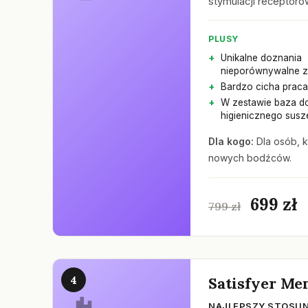
stymulacji receptor
PLUSY
Unikalne doznania
nieporównywalne z
Bardzo cicha praca
W zestawie baza d
higienicznego susz
Dla kogo:
Dla osób, k
nowych bodźców.
699 zł
799 zł
4
Satisfyer Me
NAJLEPSZY STOSUN