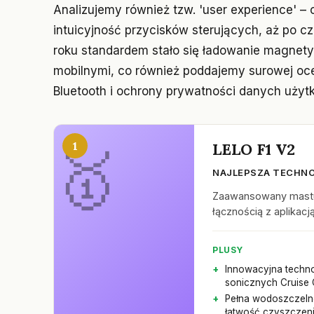
Analizujemy również tzw. 'user experience' – 
intuicyjność przycisków sterujących, aż po 
roku standardem stało się ładowanie magnety
mobilnymi, co również poddajemy surowej oce
Bluetooth i ochrony prywatności danych użyt
1
LELO F1 V2
NAJLEPSZA TECHNO
Zaawansowany mastur
łącznością z aplikac
PLUSY
Innowacyjna techno
sonicznych Cruise 
Pełna wodoszczeln
łatwość czyszczen