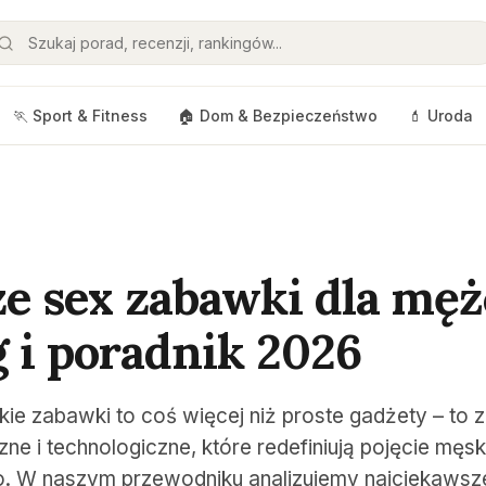
🏃 Sport & Fitness
🏠 Dom & Bezpieczeństwo
💄 Uroda
ze sex zabawki dla mę
 i poradnik 2026
ie zabawki to coś więcej niż proste gadżety – t
e i technologiczne, które redefiniują pojęcie męski
o. W naszym przewodniku analizujemy najciekawsz