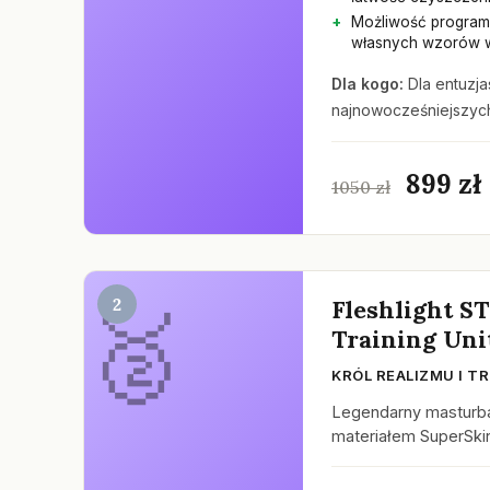
Możliwość progra
własnych wzorów w
Dla kogo:
Dla entuzja
najnowocześniejszyc
899 zł
1050 zł
2
Fleshlight S
Training Uni
KRÓL REALIZMU I 
Legendarny masturba
materiałem SuperSki