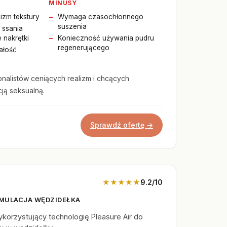
MINUSY
izm tekstury
Wymaga czasochłonnego
suszenia
 ssania
 nakrętki
Konieczność używania pudru
regenerującego
ałość
onalistów ceniących realizm i chcących
ją seksualną.
Sprawdź ofertę →
★★★★★
9.2/10
MULACJA WĘDZIDEŁKA
orzystujący technologię Pleasure Air do