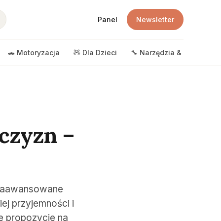
Panel
Newsletter
🚗 Motoryzacja
🧸 Dla Dzieci
🔧 Narzędzia & DIY
🎲 
żczyzn –
o zaawansowane
ej przyjemności i
e propozycje na