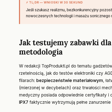
⚡ TL;DR — WNIOSKI W 30 SEKUND
Jeśli szukasz realizmu, bezkonkurencyjny pozosta
nowoczesnych technologii i masażu sonicznego
Jak testujemy zabawki dla
metodologia
W redakcji TopProdukti.pl do tematu gadżet
rzetelnością, jak do testów elektroniki czy A
filarach:
bezpieczeństwie materiałowym
, ła
(mierzonej w decybelach) oraz trwałości mech
medyczny posiada odpowiednie certyfikaty i 
IPX7
faktycznie wytrzymują pełne zanurzenie 