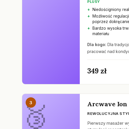
PLUSY
Niedościgniony real
Możliwość regulacji
poprzez dokręcanie
Bardzo wysoka trw
materiału
Dla kogo:
Dla tradycj
pracować nad kondyc
349 zł
3
Arcwave Ion
REWOLUCYJNA STY
Pierwszy masażer wyk