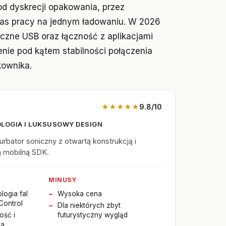
od dyskrecji opakowania, przez
czas pracy na jednym ładowaniu. W 2026
czne USB oraz łączność z aplikacjami
nie pod kątem stabilności połączenia
kownika.
★★★★★
9.8/10
LOGIA I LUKSUSOWY DESIGN
bator soniczny z otwartą konstrukcją i
ją mobilną SDK.
MINUSY
logia fal
Wysoka cena
Control
Dla niektórych zbyt
ość i
futurystyczny wygląd
ia