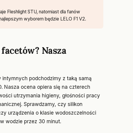
je Fleshlight STU, natomiast dla fanów
 najlepszym wyborem będzie LELO F1 V2.
 facetów? Nasza
ów intymnych podchodzimy z taką samą
GD. Nasza ocena opiera się na czterech
twości utrzymania higieny, głośności pracy
anicznej. Sprawdzamy, czy silikon
czy urządzenia o klasie wodoszczelności
w wodzie przez 30 minut.