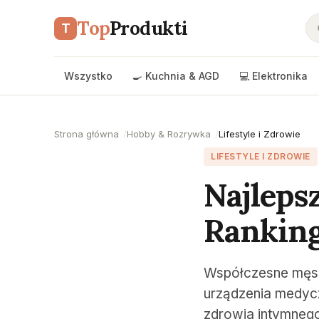
Top
Produkti
T
Wszystko
🍳 Kuchnia & AGD
💻 Elektronika
Strona główna
Hobby & Rozrywka
Lifestyle i Zdrowie
LIFESTYLE I ZDROWIE
Najleps
Ranking
Współczesne męsk
urządzenia medyczn
zdrowia intymneg