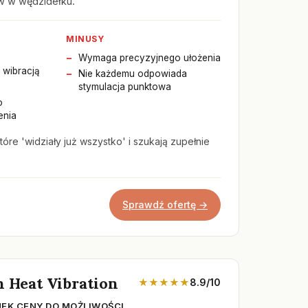
ów w wędzidełku.
MINUSY
Wymaga precyzyjnego ułożenia
 wibracją
Nie każdemu odpowiada
stymulacja punktowa
o
enia
tóre 'widziały już wszystko' i szukają zupełnie
Sprawdź ofertę →
n Heat Vibration
★★★★★
8.9/10
EK CENY DO MOŻLIWOŚCI