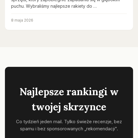
puchu. Wybraliśmy najlepsze rakiety do …
8 maja 2026
Najlepsze rankingi w
twojej skrzynce
Co tydzień jeden mail. Tylko świeże recenzje, bez
spamu i bez sponsorowanych „rekomendacji".