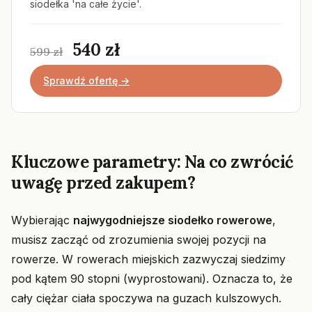
siodełka 'na całe życie'.
540 zł
599 zł
Sprawdź ofertę →
Kluczowe parametry: Na co zwrócić
uwagę przed zakupem?
Wybierając
najwygodniejsze siodełko rowerowe
,
musisz zacząć od zrozumienia swojej pozycji na
rowerze. W rowerach miejskich zazwyczaj siedzimy
pod kątem 90 stopni (wyprostowani). Oznacza to, że
cały ciężar ciała spoczywa na guzach kulszowych.