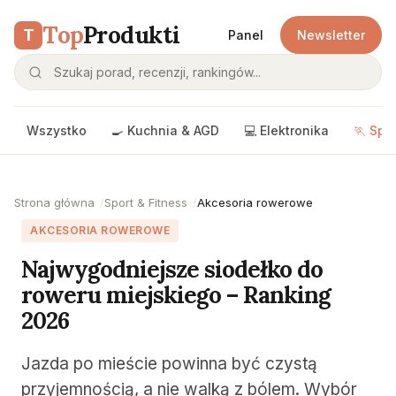
Top
Produkti
T
Panel
Newsletter
Wszystko
🍳 Kuchnia & AGD
💻 Elektronika
🏃 Spo
Strona główna
Sport & Fitness
Akcesoria rowerowe
AKCESORIA ROWEROWE
Najwygodniejsze siodełko do
roweru miejskiego – Ranking
2026
Jazda po mieście powinna być czystą
przyjemnością, a nie walką z bólem. Wybór