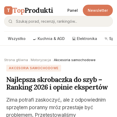
Top
Produkti
T
Panel
Newsletter
Wszystko
🍳 Kuchnia & AGD
💻 Elektronika
🏃 Spo
Strona główna
Motoryzacja
Akcesoria samochodowe
AKCESORIA SAMOCHODOWE
Najlepsza skrobaczka do szyb –
Ranking 2026 i opinie ekspertów
Zima potrafi zaskoczyć, ale z odpowiednim
sprzętem poranny mróz przestaje być
problemem. Przetestowaliśmy