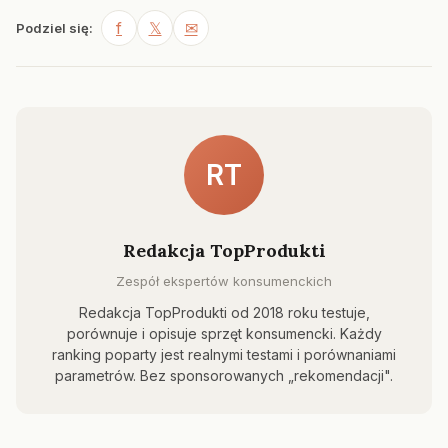
f
𝕏
✉
Podziel się:
RT
Redakcja TopProdukti
Zespół ekspertów konsumenckich
Redakcja TopProdukti od 2018 roku testuje,
porównuje i opisuje sprzęt konsumencki. Każdy
ranking poparty jest realnymi testami i porównaniami
parametrów. Bez sponsorowanych „rekomendacji".