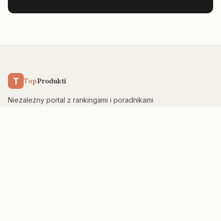
T
Top
Produkti
Niezależny portal z rankingami i poradnikami
zakupowymi. Testujemy, porównujemy, doradzamy —
bez sponsoringu.
KATEGORIE
Kuchnia & AGD
Elektronika
Sport & Fitness
Dom & Bezpieczeństwo