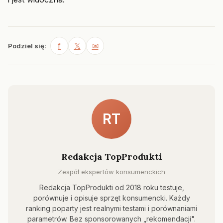
f
𝕏
✉
Podziel się:
RT
Redakcja TopProdukti
Zespół ekspertów konsumenckich
Redakcja TopProdukti od 2018 roku testuje,
porównuje i opisuje sprzęt konsumencki. Każdy
ranking poparty jest realnymi testami i porównaniami
parametrów. Bez sponsorowanych „rekomendacji".