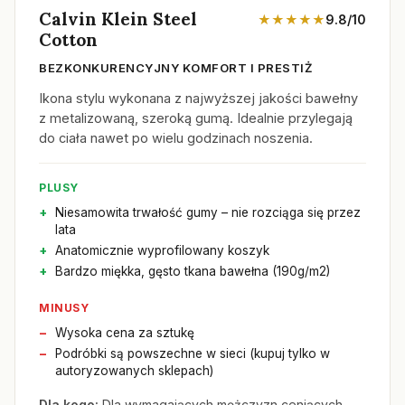
Calvin Klein Steel
★★★★★
9.8/10
Cotton
BEZKONKURENCYJNY KOMFORT I PRESTIŻ
Ikona stylu wykonana z najwyższej jakości bawełny
z metalizowaną, szeroką gumą. Idealnie przylegają
do ciała nawet po wielu godzinach noszenia.
PLUSY
Niesamowita trwałość gumy – nie rozciąga się przez
lata
Anatomicznie wyprofilowany koszyk
Bardzo miękka, gęsto tkana bawełna (190g/m2)
MINUSY
Wysoka cena za sztukę
Podróbki są powszechne w sieci (kupuj tylko w
autoryzowanych sklepach)
Dla kogo:
Dla wymagających mężczyzn ceniących