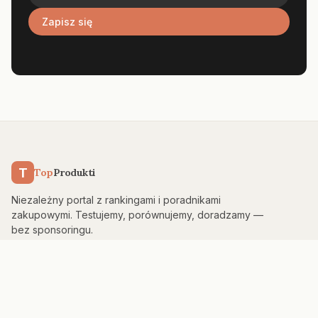
Zapisz się
T
Top
Produkti
Niezależny portal z rankingami i poradnikami
zakupowymi. Testujemy, porównujemy, doradzamy —
bez sponsoringu.
KATEGORIE
Kuchnia & AGD