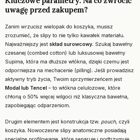
Kluczowe parametry: Na co zwrócić
uwagę przed zakupem?
Zanim wrzucisz wielopak do koszyka, musisz
zrozumieć, że slipy to nie tylko kawałek materiału.
Najważniejszy jest
skład surowcowy
. Szukaj bawełny
czesanej (combed cotton) lub luksusowej bawełny
Supima, która ma dłuższe włókna, dzięki czemu jest
odporniejsza na mechacenie (pilling). Jeśli prowadzisz
aktywny tryb życia, Twoim sprzymierzeńcem jest
Modal lub Tencel
– to włókna celulozowe, które
chłoną o 50% więcej wilgoci niż klasyczna bawełna,
zapobiegając odparzeniom.
Drugim elementem jest konstrukcja tzw.
pouch
, czyli
koszyka. Nowoczesne slipy anatomiczne posiadają
specjalne profilowanie, które separuje i podtrzymuje,