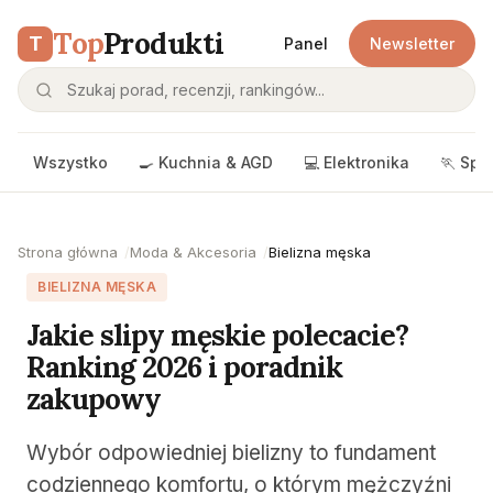
Top
Produkti
T
Panel
Newsletter
Wszystko
🍳 Kuchnia & AGD
💻 Elektronika
🏃 Spo
Strona główna
Moda & Akcesoria
Bielizna męska
BIELIZNA MĘSKA
Jakie slipy męskie polecacie?
Ranking 2026 i poradnik
zakupowy
Wybór odpowiedniej bielizny to fundament
codziennego komfortu, o którym mężczyźni