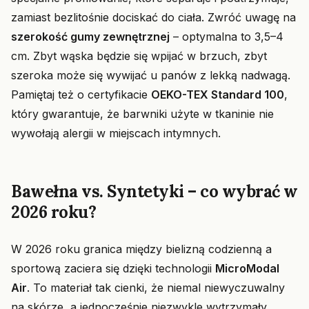
zamiast bezlitośnie dociskać do ciała. Zwróć uwagę na
szerokość gumy zewnętrznej
– optymalna to 3,5–4
cm. Zbyt wąska będzie się wpijać w brzuch, zbyt
szeroka może się wywijać u panów z lekką nadwagą.
Pamiętaj też o certyfikacie
OEKO-TEX Standard 100
,
który gwarantuje, że barwniki użyte w tkaninie nie
wywołają alergii w miejscach intymnych.
Bawełna vs. Syntetyki – co wybrać w
2026 roku?
W 2026 roku granica między bielizną codzienną a
sportową zaciera się dzięki technologii
MicroModal
Air
. To materiał tak cienki, że niemal niewyczuwalny
na skórze, a jednocześnie niezwykle wytrzymały.